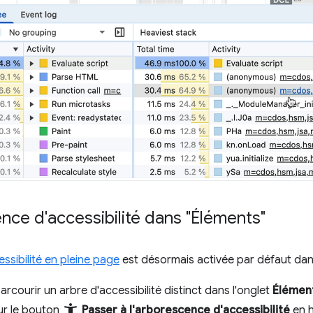
nce d'accessibilité dans "Éléments"
sibilité en pleine page
est désormais activée par défaut da
courir un arbre d'accessibilité distinct dans l'onglet
Élémen
accessibility_new
ur le bouton
Passer à l'arborescence d'accessibilité
en h