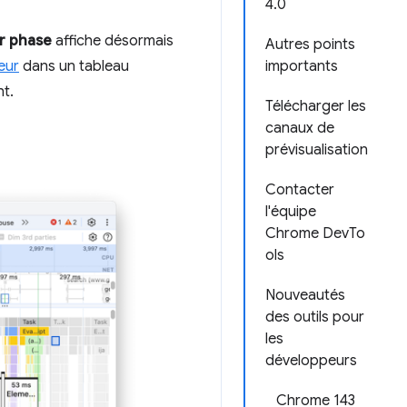
4.0
r phase
affiche désormais
Autres points
eur
dans un tableau
importants
ht.
Télécharger les
canaux de
prévisualisation
Contacter
l'équipe
Chrome DevTo
ols
Nouveautés
des outils pour
les
développeurs
Chrome 143