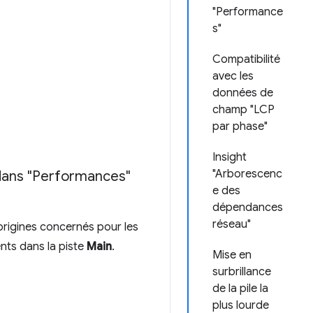
"Performance
s"
Compatibilité
avec les
données de
champ "LCP
par phase"
Insight
"Arborescenc
n dans "Performances"
e des
dépendances
réseau"
 origines concernés pour les
nts dans la piste
Main
.
Mise en
surbrillance
de la pile la
plus lourde