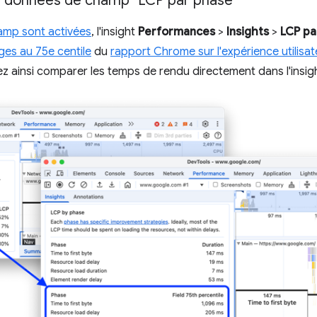
es données de champ "LCP par phase"
mp sont activées
, l'insight
Performances
>
Insights
>
LCP pa
es au 75e centile
du
rapport Chrome sur l'expérience utilisat
 ainsi comparer les temps de rendu directement dans l'insig