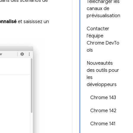
 dans des scénarios de
Télécharger les
canaux de
prévisualisation
nnalisé
et saisissez un
Contacter
l'équipe
Chrome DevTo
ols
Nouveautés
des outils pour
les
développeurs
Chrome 143
Chrome 142
Chrome 141