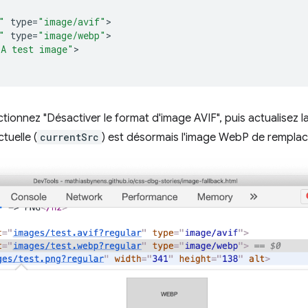
"
type
=
"image/avif"
"
type
=
"image/webp"
"A test image"
>

ectionnez "Désactiver le format d'image AVIF", puis actualisez 
tuelle (
currentSrc
) est désormais l'image WebP de rempla