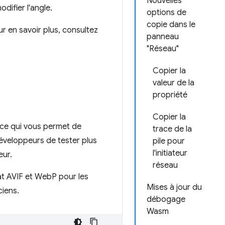
Nouvelles
odifier l'angle.
options de
copie dans le
ur en savoir plus, consultez
panneau
"Réseau"
Copier la
valeur de la
propriété
Copier la
 ce qui vous permet de
trace de la
éveloppeurs de tester plus
pile pour
l'initiateur
eur.
réseau
t AVIF et WebP pour les
Mises à jour du
iens.
débogage
Wasm