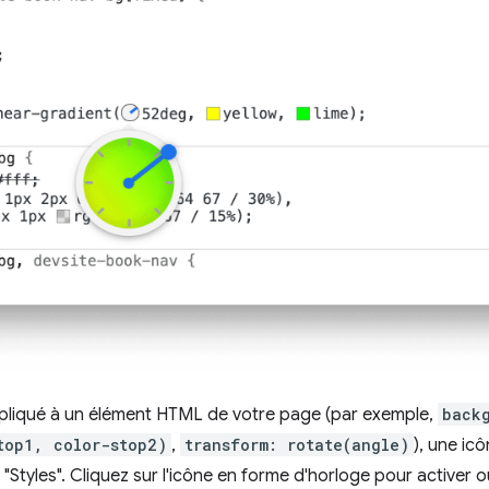
pliqué à un élément HTML de votre page (par exemple,
back
top1, color-stop2)
,
transform: rotate(angle)
), une ic
 "Styles". Cliquez sur l'icône en forme d'horloge pour activer o