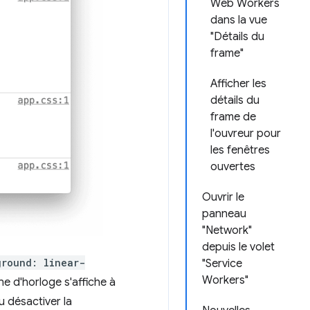
Web Workers
dans la vue
"Détails du
frame"
Afficher les
détails du
frame de
l'ouvreur pour
les fenêtres
ouvertes
Ouvrir le
panneau
"Network"
depuis le volet
ground: linear-
"Service
Workers"
ône d'horloge s'affiche à
u désactiver la