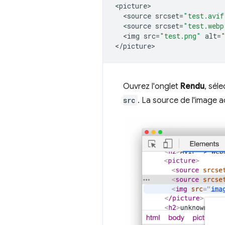
<
picture
<
source
srcset
=
"test.avif
<
source
srcset
=
"test.webp
<
img
src
=
"test.png"
alt
=
<
/picture
Ouvrez l'onglet
Rendu
, sél
src
. La source de l'image ac