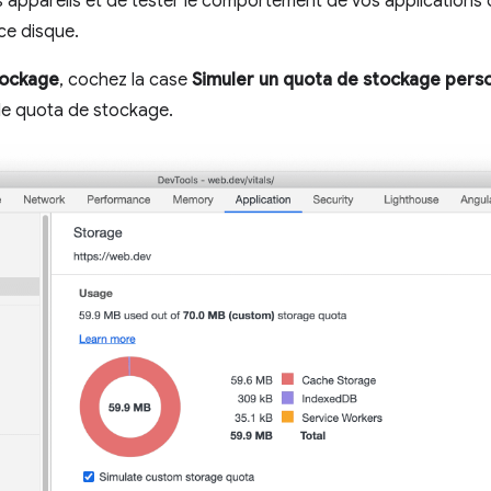
s appareils et de tester le comportement de vos applications
ace disque.
ockage
, cochez la case
Simuler un quota de stockage perso
 le quota de stockage.