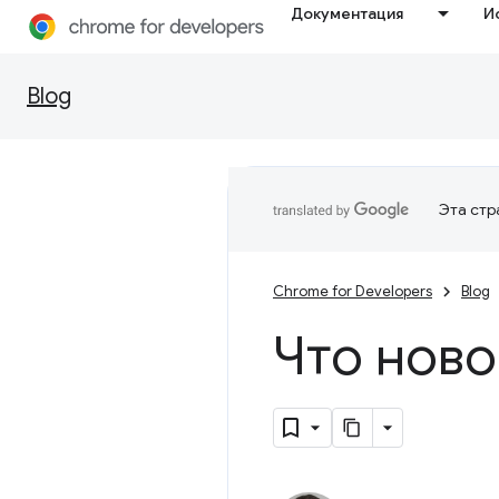
Документация
И
Blog
Эта стр
Chrome for Developers
Blog
Что ново