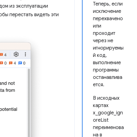
Теперь, если
дом из эксплуатации
исключение
обы перестать видеть эти
перехвачено
или
проходит
через не
игнорируемы
й код,
выполнение
программы
останавлива
ется.
В исходных
картах
x_google_ign
oreList
переименова
на в