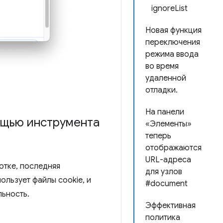
ignoreList
Новая функция
переключения
режима ввода
во время
удаленной
отладки.
На панели
ощью инструмента
«Элементы»
теперь
отображаются
URL-адреса
отке, последняя
для узлов
пользует файлы cookie, и
#document
ьность.
Эффективная
политика