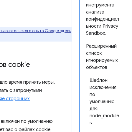
инструмента
анализа
конфиденциал
ьности Privacy
ьзовательского опыта Google здесь
Sandbox.
Расширенный
список
игнорируемых
в cookie
объектов
Шаблон
шло время принять меры,
исключения
лать с затронутыми
по
ie сторонних
умолчанию
для
node_module
включен по умолчанию
s
т вас о файлах cookie,