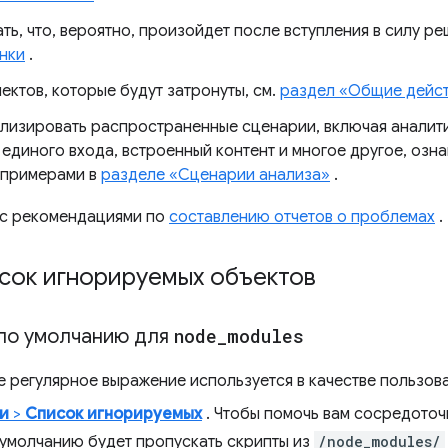
ь, что, вероятно, произойдет после вступления в силу ре
нки
.
ектов, которые будут затронуты, см.
раздел «Общие дейст
нализировать распространенные сценарии, включая аналит
единого входа, встроенный контент и многое другое, озна
 примерами в
разделе «Сценарии анализа»
.
 с рекомендациями по
составлению отчетов о проблемах
.
сок игнорируемых объектов
по умолчанию для
node
_
modules
е регулярное выражение используется в качестве пользов
и
>
Список игнорируемых
. Чтобы помочь вам сосредоточ
 умолчанию будет пропускать скрипты из
/node_modules/