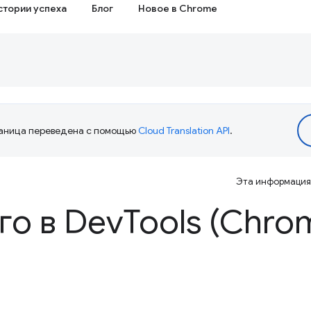
стории успеха
Блог
Новое в Chrome
аница переведена с помощью
Cloud Translation API
.
Эта информация 
го в Dev
Tools (Chro