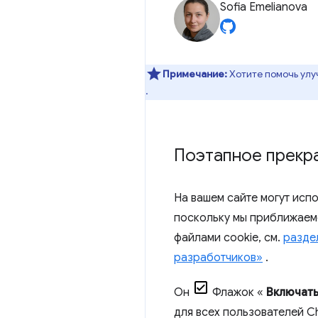
Sofia Emelianova
Примечание:
Хотите помочь улу
.
Поэтапное прекр
На вашем сайте могут исп
поскольку мы приближаемс
файлами cookie, см.
разде
разработчиков»
.
Он
Флажок «
Включать
для всех пользователей C