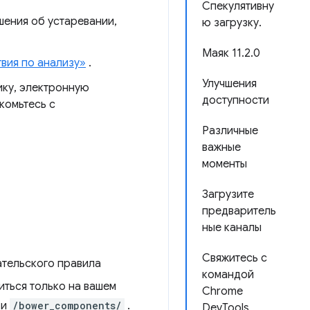
Спекулятивну
шения об устаревании,
ю загрузку.
Маяк 11.2.0
вия по анализу»
.
Улучшения
ику, электронную
доступности
комьтесь с
Различные
важные
моменты
Загрузите
предваритель
ные каналы
Свяжитесь с
ательского правила
командой
иться только на вашем
Chrome
и
/bower_components/
.
DevTools