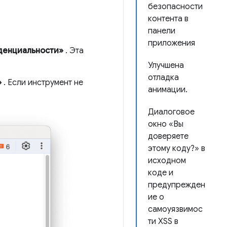
безопасности
контента в
панели
приложения
денциальности»
. Эта
Улучшена
отладка
»
. Если инструмент не
анимации.
Диалоговое
окно «Вы
доверяете
этому коду?» в
исходном
коде и
предупрежден
ие о
самоуязвимос
ти XSS в