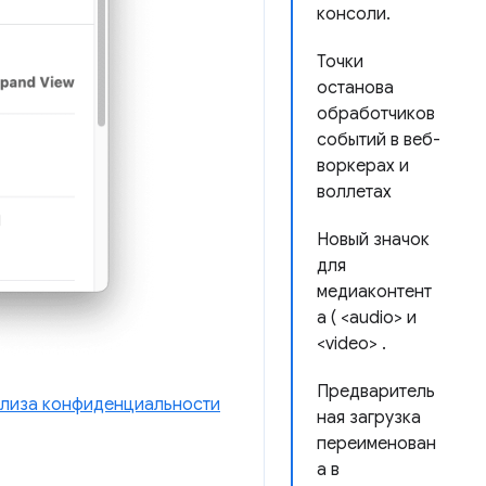
консоли.
Точки
останова
обработчиков
событий в веб-
воркерах и
воллетах
Новый значок
для
медиаконтент
а ( <audio> и
<video> .
Предваритель
ализа конфиденциальности
ная загрузка
переименован
а в