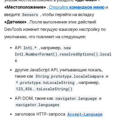
указав местоположение в разделе
«Датчики»
>
«Местоположение»
.
Откройте
командное меню
и
введите
Sensors
, чтобы перейти на вкладку
«Датчики»
. После выполнения этих действий
DevTools изменит текущую языковую настройку по
умолчанию, что повлияет на следующее:
API
Intl.*
, например,
new
Intl.NumberFormat().resolvedOptions().local
e
другие JavaScript API, учитывающие локаль,
такие как
String.prototype.localeCompare
и
*.prototype.toLocaleString
, например,
123_456..toLocaleString()
API DOM, такие как
navigator.language
и
navigator.languages
заголовок HTTP-запроса
Accept-Language