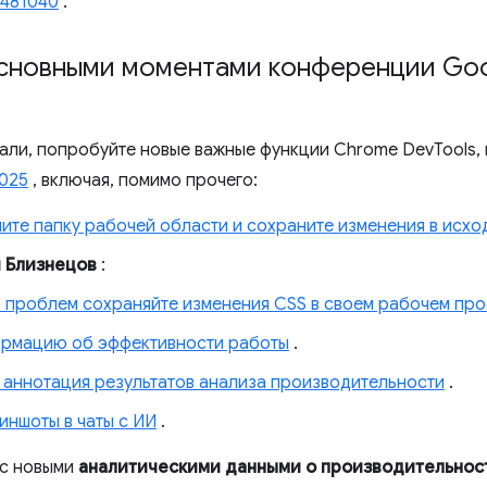
7481040
.
основными моментами конференции Goo
лали, попробуйте новые важные функции Chrome DevTools,
2025
, включая, помимо прочего:
ите папку рабочей области и сохраните изменения в исх
и Близнецов
:
з проблем сохраняйте изменения CSS в своем рабочем пр
ормацию об эффективности работы
.
 аннотация результатов анализа производительности
.
иншоты в чаты с ИИ
.
 с новыми
аналитическими данными о производительнос