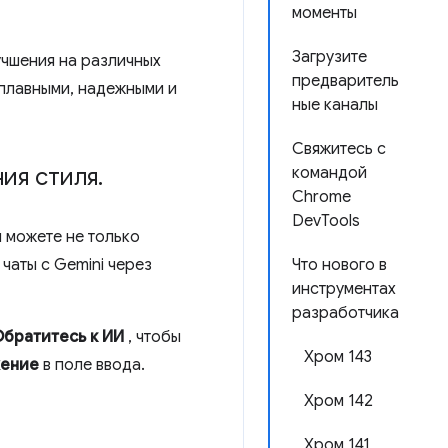
моменты
Загрузите
учшения на различных
предваритель
плавными, надежными и
ные каналы
Свяжитесь с
ия стиля
.
командой
Chrome
DevTools
 можете не только
чаты с Gemini через
Что нового в
инструментах
разработчика
Обратитесь к ИИ
, чтобы
Хром 143
жение
в поле ввода.
Хром 142
Хром 141