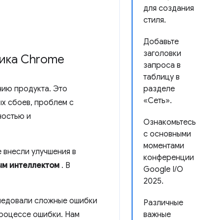
для создания
стиля.
Добавьте
заголовки
чика Chrome
запроса в
таблицу в
нию продукта. Это
разделе
«Сеть».
ых сбоев, проблем с
ностью и
Ознакомьтесь
с основными
моментами
 внесли улучшения в
конференции
ым интеллектом
. В
Google I/O
2025.
следовали сложные ошибки
Различные
процессе ошибки. Нам
важные