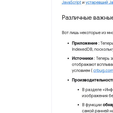
JavaScript
и
устаревший Ja
Различные важны
Вот лишь некоторые из мн
Приложение
: Тепер
IndexedDB, поскольк
Источники
: Теперь 
отображают всплыва
условием (
crbug.co
Производительност
В разделе «Ин
изображения бе
В функции
обна
самой ранней н