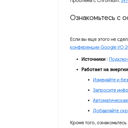
Проблема с Chromium:
39
Ознакомьтесь с 
Если вы еще этого не сде
конференции Google I/O 
Источники
:
Подключ
Работает на энерги
Изменяйте и бе
Запросите инф
Автоматическая
Добавляйте скр
Кроме того, ознакомьтесь