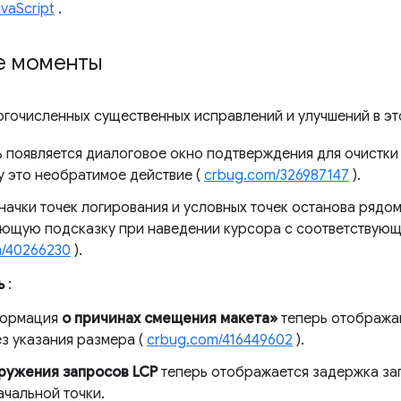
vaScript
.
е моменты
огочисленных существенных исправлений и улучшений в эт
ь появляется диалоговое окно подтверждения для очистк
у это необратимое действие (
crbug.com/326987147
).
значки точек логирования и условных точек останова рядо
ющую подсказку при наведении курсора с соответствующ
m/40266230
).
ь
:
формация
о причинах смещения макета»
теперь отобража
з указания размера (
crbug.com/416449602
).
ружения запросов LCP
теперь отображается задержка за
ачальной точки.