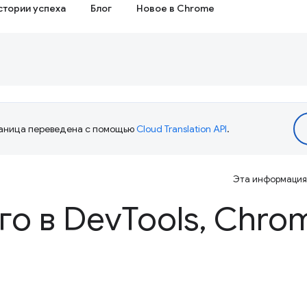
стории успеха
Блог
Новое в Chrome
аница переведена с помощью
Cloud Translation API
.
Эта информация 
го в Dev
Tools
,
Chrom