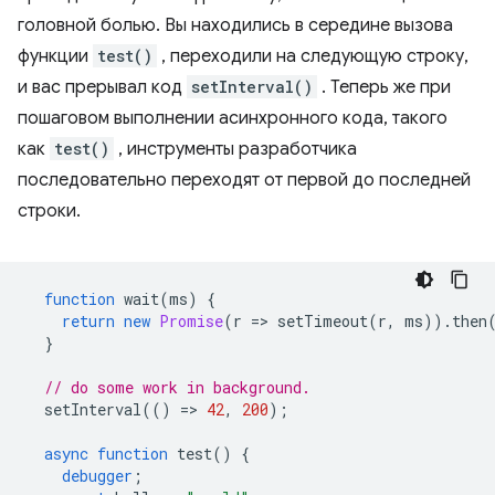
головной болью. Вы находились в середине вызова
функции
test()
, переходили на следующую строку,
и вас прерывал код
setInterval()
. Теперь же при
пошаговом выполнении асинхронного кода, такого
как
test()
, инструменты разработчика
последовательно переходят от первой до последней
строки.
function
wait
(
ms
)
{
return
new
Promise
(
r
=
>
setTimeout
(
r
,
ms
)).
then
}
// do some work in background.
setInterval
(()
=
>
42
,
200
);
async
function
test
()
{
debugger
;