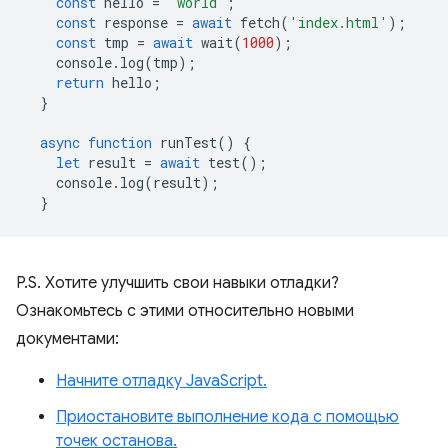
const
hello
=
"world"
;
const
response
=
await
fetch
(
'index.html'
);
const
tmp
=
await
wait
(
1000
);
console
.
log
(
tmp
);
return
hello
;
}
async
function
runTest
()
{
let
result
=
await
test
();
console
.
log
(
result
);
}
P.S. Хотите улучшить свои навыки отладки?
Ознакомьтесь с этими относительно новыми
документами:
Начните отладку JavaScript.
Приостановите выполнение кода с помощью
точек останова.