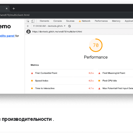
л
производительности
.