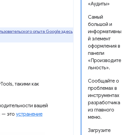
«Аудиты»
Самый
большой и
ьзовательского опыта Google здесь
информативны
й элемент
оформления в
панели
«Производите
льность».
Сообщайте о
Tools, такими как
проблемах в
инструментах
разработчика
водительности вашей
из главного
и — это
устранение
меню.
Загрузите