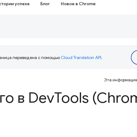
стории успеха
Блог
Новое в Chrome
аница переведена с помощью
Cloud Translation API
.
Эта информация 
го в Dev
Tools (Chro