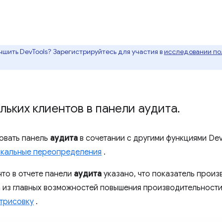
чшить DevTools? Зарегистрируйтесь для участия в
исследовании пол
ьких клиентов в панели аудита
.
овать панель
аудита
в сочетании с другими функциями Dev
кальные переопределения
.
то в отчете панели
аудита
указано, что показатель произ
а из главных возможностей повышения производительност
трисовку
.