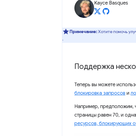
Kayce Basques
Примечание:
Хотите помочь улу
.
Поддержка нескол
Теперь вы можете использ
блокировка запросов
и
ло
Например, предположим, ч
страницы равен 70, и одн
ресурсов, блокирующих о