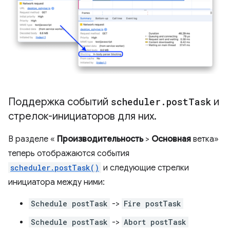
Поддержка событий
scheduler
.
post
Task
и
стрелок-инициаторов для них
.
В разделе «
Производительность
>
Основная
ветка»
теперь отображаются события
scheduler.postTask()
и следующие стрелки
инициатора между ними:
Schedule postTask
->
Fire postTask
Schedule postTask
->
Abort postTask