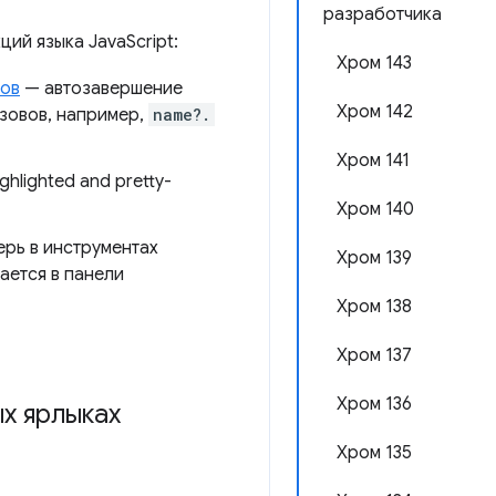
разработчика
ий языка JavaScript:
Хром 143
вов
— автозавершение
Хром 142
ызовов, например,
name?.
Хром 141
ighlighted and pretty-
Хром 140
рь в инструментах
Хром 139
ается в панели
Хром 138
Хром 137
Хром 136
х ярлыках
Хром 135