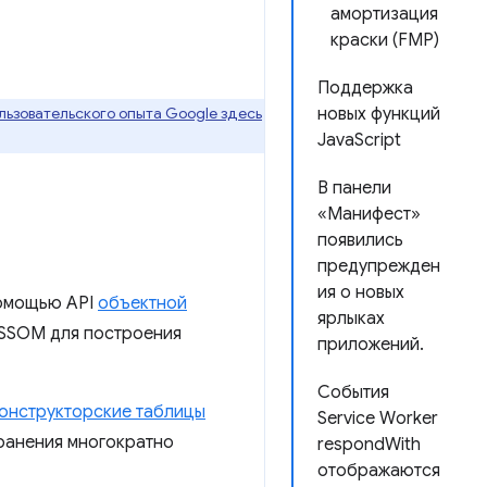
амортизация
краски (FMP)
Поддержка
ьзовательского опыта Google здесь
новых функций
JavaScript
В панели
«Манифест»
появились
предупрежден
ия о новых
помощью API
объектной
ярлыках
CSSOM для построения
приложений.
События
онструкторские таблицы
Service Worker
ранения многократно
respondWith
отображаются