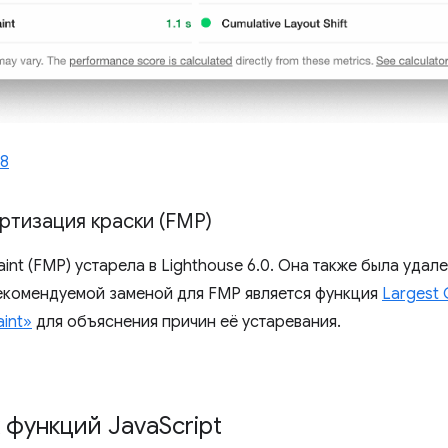
8
ртизация краски (FMP)
aint (FMP) устарела в Lighthouse 6.0. Она также была удал
екомендуемой заменой для FMP является функция
Largest 
aint»
для объяснения причин её устаревания.
 функций Java
Script