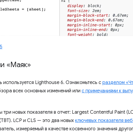
5
ли «Маяк»
ь используется Lighthouse 6. Ознакомьтесь с
разделом «Чт
бзора всех основных изменений или
с примечаниями к выпу
 три новых показателя в отчет: Largest Contentful Paint (LC
e (TBT). LCP и CLS — это два новых
ключевых показателя веб
атель, измеряемый в качестве косвенного значения друго