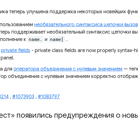
ика теперь улучшена поддержка некоторых новейших функц
спользованием
необязательного синтаксиса цепочки вызо
еперь поддерживает необязательный синтаксис цепочки в
ополнение к
name.
и
name[
.
r
private fields
- private class fields are now properly syntax-h
 panel.
са для
оператора объединения с нулевым значением
— тепе
ор объединения с нулевым значением корректно отображ
3214
,
#1073903
,
#1083797
ст» появились предупреждения о новы