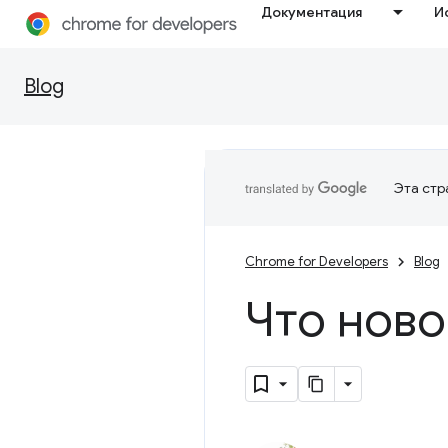
Документация
И
Blog
Эта стр
Chrome for Developers
Blog
Что ново