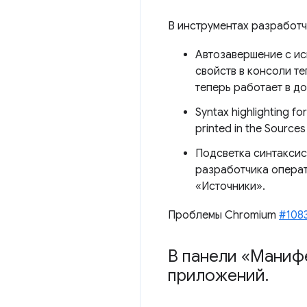
В инструментах разработч
Автозавершение с и
свойств в консоли т
теперь работает в д
Syntax highlighting fo
printed in the Sources
Подсветка синтакси
разработчика операт
«Источники».
Проблемы Chromium
#108
В панели «Манифе
приложений
.