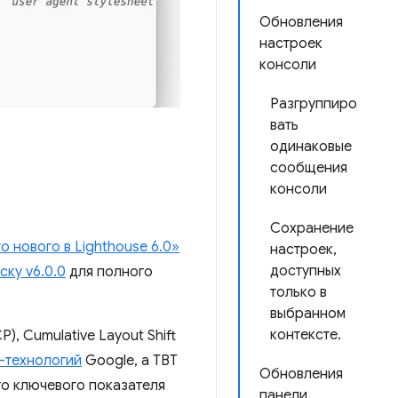
Обновления
настроек
консоли
Разгруппиро
вать
одинаковые
сообщения
консоли
Сохранение
о нового в Lighthouse 6.0»
настроек,
доступных
ску v6.0.0
для полного
только в
выбранном
контексте.
P), Cumulative Layout Shift
-технологий
Google, а TBT
Обновления
го ключевого показателя
панели