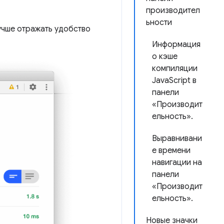
производител
ьности
учше отражать удобство
Информация
о кэше
компиляции
JavaScript в
панели
«Производит
ельность».
Выравнивани
е времени
навигации на
панели
«Производит
ельность».
Новые значки