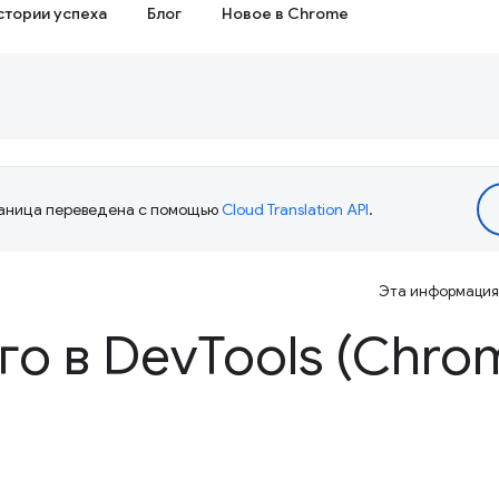
стории успеха
Блог
Новое в Chrome
аница переведена с помощью
Cloud Translation API
.
Эта информация 
го в Dev
Tools (Chro