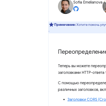
Sofia Emelianova
Примечание:
Хотите помочь улу
.
Переопределение
Теперь вы можете переопр
заголовками HTTP-ответа 
С помощью переопределен
различных заголовков, вк
Заголовки CORS (Cros