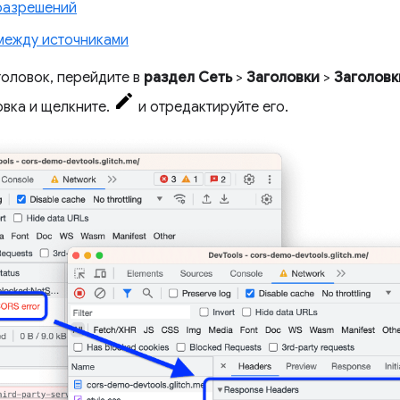
 разрешений
между источниками
головок, перейдите в
раздел Сеть
>
Заголовки
>
Заголовк
овка и щелкните.
и отредактируйте его.