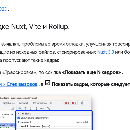
023
.
дке Nuxt
,
Vite и Rollup
.
 выявлять проблемы во время отладки, улучшенная трассир
ющие из исходных файлов, сгенерированных
Nuxt 3.3
или бо
а пропускают такие кадры:
е «Трассировка», по ссылке
«Показать еще N кадров»
.
и
>
Стек вызовов
, в
Показать кадры, которые следуе