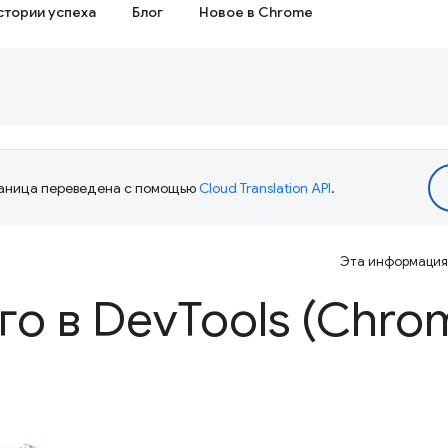
стории успеха
Блог
Новое в Chrome
аница переведена с помощью
Cloud Translation API
.
Эта информация 
го в Dev
Tools (Chro