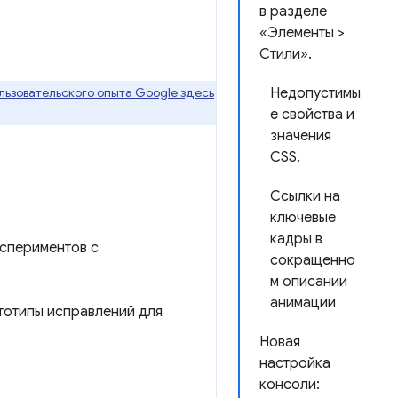
в разделе
«Элементы >
Стили».
ьзовательского опыта Google здесь
Недопустимы
е свойства и
значения
CSS.
Ссылки на
ключевые
кадры в
кспериментов с
сокращенно
м описании
анимации
тотипы исправлений для
Новая
настройка
консоли: