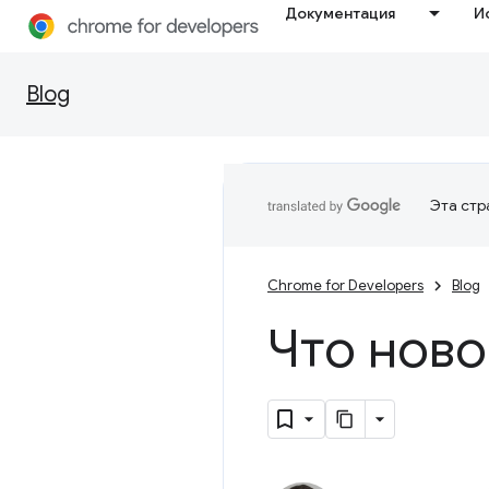
Документация
И
Blog
Эта стр
Chrome for Developers
Blog
Что ново