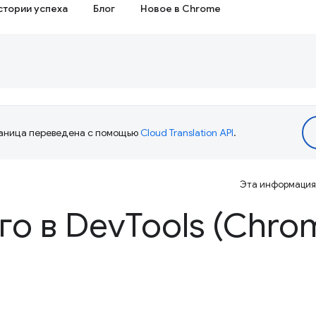
стории успеха
Блог
Новое в Chrome
аница переведена с помощью
Cloud Translation API
.
Эта информация 
го в Dev
Tools (Chro