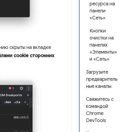
ресурса на
панели
«Сеть»
Кнопки
очистки на
панелях
нию скрыты на вкладке
«Элементы»
лами cookie сторонних
и «Сеть»
Загрузите
предваритель
ные каналы
Свяжитесь с
командой
Chrome
DevTools