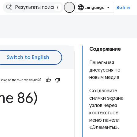
/
Войти
Содержание
Панельная
дискуссия по
новым медиа
оказалась полезной?
Создавайте
me 86)
снимки экрана
узлов через
контекстное
меню панели
«Элементы».