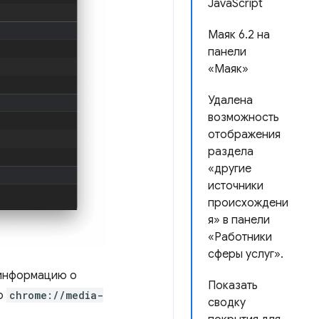
JavaScript
Маяк 6.2 на
панели
«Маяк»
Удалена
возможность
отображения
раздела
«другие
источники
происхождени
я» в панели
«Работники
сферы услуг».
 информацию о
Показать
по
chrome://media-
сводку