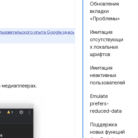
Обновления
вкладки
«Проблемы»
ьзовательского опыта Google здесь
Имитация
отсутствующи
х локальных
шрифтов
Имитация
неактивных
пользователей
 медиаплеерах.
Emulate
prefers-
reduced-data
Поддержка
новых функций