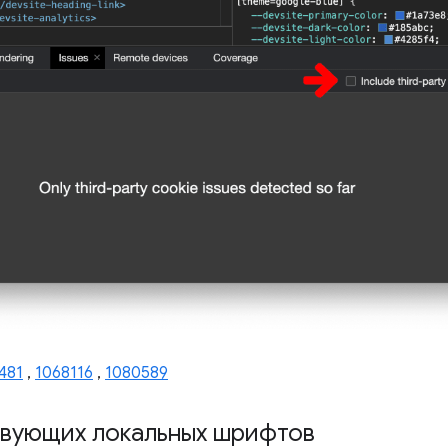
481
,
1068116
,
1080589
твующих локальных шрифтов