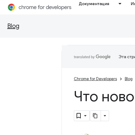
Документация
И
Blog
Эта стр
Chrome for Developers
Blog
Что ново