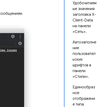
Удобочитаем
ые значения
 сообщением.
заголовка X-
Client-Data
на панели
«Сеть».
Автозаполне
ние
пользовател
ьских
шрифтов в
панели
«Стили».
Единообраз
ное
отображени
е типа