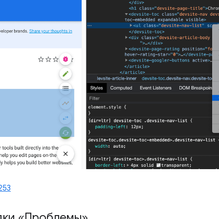
253
дки «Проблемы»