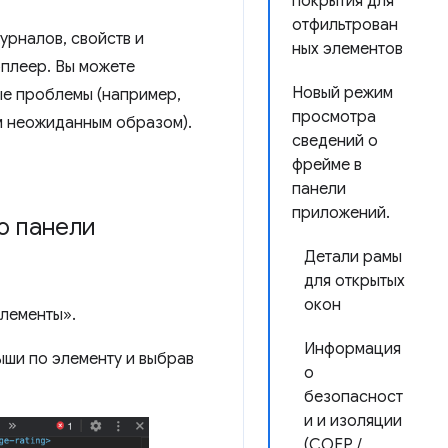
покрытия для
отфильтрован
урналов, свойств и
ных элементов
оплеер. Вы можете
Новый режим
ые проблемы (например,
просмотра
ом неожиданным образом).
сведений о
фрейме в
панели
приложений.
ю панели
Детали рамы
для открытых
окон
Элементы».
Информация
ыши по элементу и выбрав
о
безопасност
и и изоляции
(COEP /