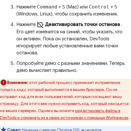
Нажмите
Command
+
S
(Mac) или
Control
+
S
(Windows, Linux), чтобы сохранить изменения.
label_off
Нажмите
Деактивировать точки останова
.
Его цвет изменится на синий, чтобы указать, что
он активен. Пока он установлен, DevTools
игнорирует любые установленные вами точки
останова.
Попробуйте демо с разными значениями. Теперь
демо вычисляет правильно.
Внимание:
этот рабочий процесс применяет исправление
только к коду, который выполняется в вашем браузере. Он не
исправит код для всех пользователей, которые посещают вашу
страницу. Для этого вам нужно исправить код, который находится
на ваших серверах. Однако вы можете
редактировать файлы в
DevTools и сохранять их в своих источниках с помощью Workspaces
.
Совет:
Начиная с версии Chrome 105, вы можете