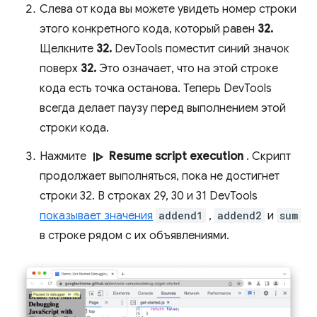
Слева от кода вы можете увидеть номер строки
этого конкретного кода, который равен
32.
Щелкните
32.
DevTools поместит синий значок
поверх
32.
Это означает, что на этой строке
кода есть точка останова. Теперь DevTools
всегда делает паузу перед выполнением этой
строки кода.
resume
Нажмите
Resume script execution
. Скрипт
продолжает выполняться, пока не достигнет
строки 32. В строках 29, 30 и 31 DevTools
показывает значения
addend1
,
addend2
и
sum
в строке рядом с их объявлениями.