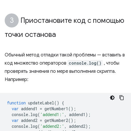
Приостановите код с помощью
точки останова
Обычный метод отладки такой проблемы — вставить в
код множество операторов
console.log()
, чтобы
проверять значения по мере выполнения скрипта.
Например:
function
updateLabel
()
{
var
addend1
=
getNumber1
();
console
.
log
(
'addend1:'
,
addend1
);
var
addend2
=
getNumber2
();
console
.
log
(
'addend2:'
,
addend2
);