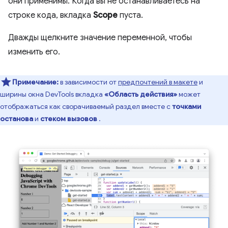
они применимы. Когда вы не останавливаетесь на
строке кода, вкладка
Scope
пуста.
Дважды щелкните значение переменной, чтобы
изменить его.
Примечание:
в зависимости от
предпочтений в макете
и
ширины окна DevTools вкладка
«Область действия»
может
отображаться как сворачиваемый раздел вместе с
точками
останова
и
стеком вызовов
.