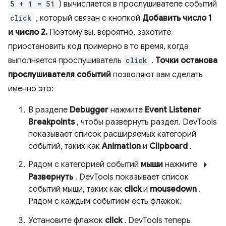
5 + 1 = 51
) вычисляется в прослушивателе событий
click
, который связан с кнопкой
Добавить число 1
и число 2.
Поэтому вы, вероятно, захотите
приостановить код примерно в то время, когда
выполняется прослушиватель
click
.
Точки останова
прослушивателя событий
позволяют вам сделать
именно это:
В разделе
Debugger
нажмите
Event Listener
Breakpoints
, чтобы развернуть раздел. DevTools
показывает список расширяемых категорий
событий, таких как
Animation
и
Clipboard
.
arrow_right
Рядом с категорией событий
мыши
нажмите
Развернуть
. DevTools показывает список
событий мыши, таких как
click
и
mousedown
.
Рядом с каждым событием есть флажок.
Установите флажок
click
. DevTools теперь