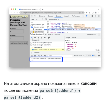
На этом снимке экрана показана панель
консоли
после вычисления
parseInt(addend1) +
parseInt(addend2)
.