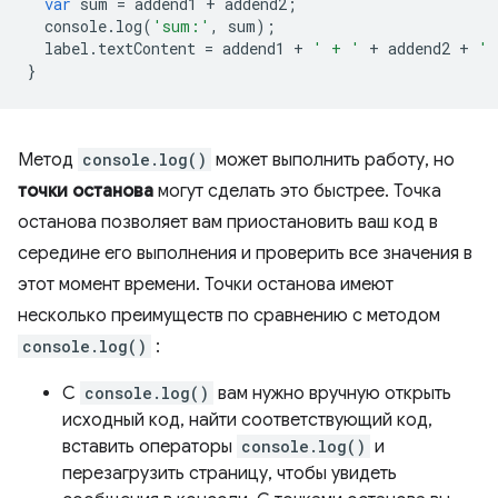
var
sum
=
addend1
+
addend2
;
console
.
log
(
'sum:'
,
sum
);
label
.
textContent
=
addend1
+
' + '
+
addend2
+
' 
}
Метод
console.log()
может выполнить работу, но
точки останова
могут сделать это быстрее. Точка
останова позволяет вам приостановить ваш код в
середине его выполнения и проверить все значения в
этот момент времени. Точки останова имеют
несколько преимуществ по сравнению с методом
console.log()
:
С
console.log()
вам нужно вручную открыть
исходный код, найти соответствующий код,
вставить операторы
console.log()
и
перезагрузить страницу, чтобы увидеть