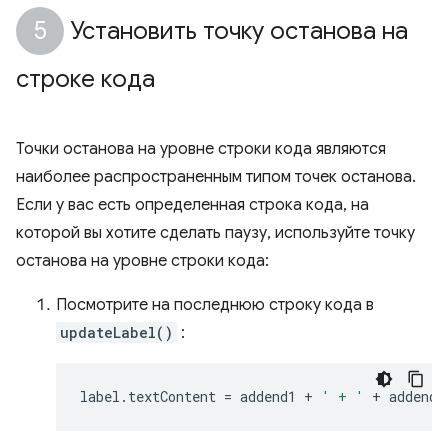
Установить точку останова на
строке кода
Точки останова на уровне строки кода являются
наиболее распространенным типом точек останова.
Если у вас есть определенная строка кода, на
которой вы хотите сделать паузу, используйте точку
останова на уровне строки кода:
Посмотрите на последнюю строку кода в
updateLabel()
:
label
.
textContent
=
addend1
+
' + '
+
addend2