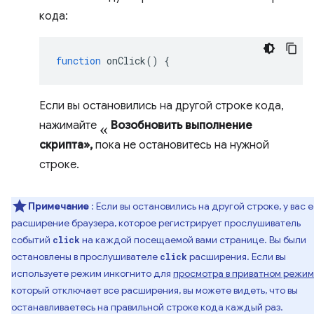
кода:
function
onClick
()
{
Если вы остановились на другой строке кода,
«
нажимайте
Возобновить выполнение
скрипта»,
пока не остановитесь на нужной
строке.
Примечание
: Если вы остановились на другой строке, у вас е
расширение браузера, которое регистрирует прослушиватель
событий
на каждой посещаемой вами странице. Вы были
click
остановлены в прослушивателе
расширения. Если вы
click
используете режим инкогнито для
просмотра в приватном режи
который отключает все расширения, вы можете видеть, что вы
останавливаетесь на правильной строке кода каждый раз.