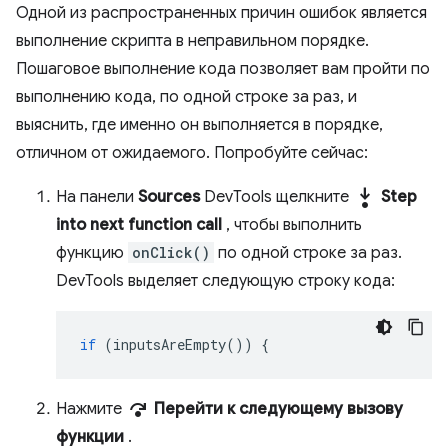
Одной из распространенных причин ошибок является
выполнение скрипта в неправильном порядке.
Пошаговое выполнение кода позволяет вам пройти по
выполнению кода, по одной строке за раз, и
выяснить, где именно он выполняется в порядке,
отличном от ожидаемого. Попробуйте сейчас:
step_into
На панели
Sources
DevTools щелкните
Step
into next function call
, чтобы выполнить
функцию
onClick()
по одной строке за раз.
DevTools выделяет следующую строку кода:
if
(
inputsAreEmpty
())
{
step_over
Нажмите
Перейти к следующему вызову
функции
.