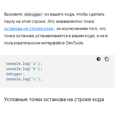
Вызовите
debugger
из вашего кода, чтобы сделать
паузу на этой строке. Это эквивалентно точке
останова на строке кода
, за исключением того, что
точка останова устанавливается в вашем коде, а не в
пользовательском интерфейсе DevTools.
console
.
log
(
'a'
);
console
.
log
(
'b'
);
debugger
;
console
.
log
(
'c'
);
Условные точки останова на строке кода