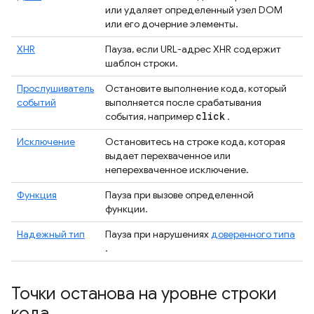
или удаляет определенный узел DOM
или его дочерние элементы.
XHR
Пауза, если URL-адрес XHR содержит
шаблон строки.
Прослушиватель
Остановите выполнение кода, который
событий
выполняется после срабатывания
click
события, например
.
Исключение
Остановитесь на строке кода, которая
выдает перехваченное или
неперехваченное исключение.
Функция
Пауза при вызове определенной
функции.
Надежный тип
Пауза при нарушениях
доверенного типа
.
Точки останова на уровне строки
кода