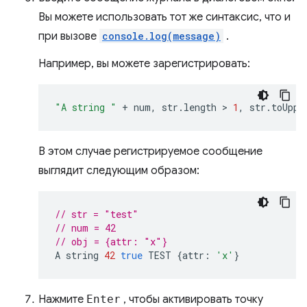
Вы можете использовать тот же синтаксис, что и
при вызове
console.log(message)
.
Например, вы можете зарегистрировать:
"A string "
+
num
,
str
.
length
 > 
1
,
str
.
toUppe
В этом случае регистрируемое сообщение
выглядит следующим образом:
// str = "test"
// num = 42
// obj = {attr: "x"}
A
string
42
true
TEST
{
attr
:
'x'
}
Нажмите
Enter
, чтобы активировать точку