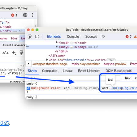
9265
.