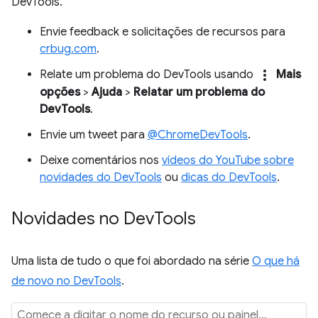
DevTools.
Envie feedback e solicitações de recursos para
crbug.com
.
more_vert
Relate um problema do DevTools usando
Mais
opções
>
Ajuda
>
Relatar um problema do
DevTools
.
Envie um tweet para
@ChromeDevTools
.
Deixe comentários nos
vídeos do YouTube sobre
novidades do DevTools
ou
dicas do DevTools
.
Novidades no Dev
Tools
Uma lista de tudo o que foi abordado na série
O que há
de novo no DevTools
.