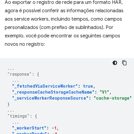
Ao exportar o registro de rede para um formato HAR,
agora é possível conferir as informações relacionadas
aos service workers, incluindo tempos, como campos
personalizados (com prefixo de sublinhados). Por
exemplo, você pode encontrar os seguintes campos
novos no registro:
...
"response"
:
{
...
"_fetchedViaServiceWorker"
:
true
,
"_responseCacheStorageCacheName"
:
"V1"
,
"_serviceWorkerResponseSource"
:
"cache-storage"
}
...
"timings"
:
{
...
"_workerStart"
:
-1
,
"_workerReady"
:
-1
,