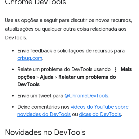
Chrome Dev
Tools
Use as opções a seguir para discutir os novos recursos,
atualizações ou qualquer outra coisa relacionada aos
DevTools.
Envie feedback e solicitações de recursos para
crbug.com
.
more_vert
Relate um problema do DevTools usando
Mais
opções
>
Ajuda
>
Relatar um problema do
DevTools
.
Envie um tweet para
@ChromeDevTools
.
Deixe comentários nos
vídeos do YouTube sobre
novidades do DevTools
ou
dicas do DevTools
.
Novidades no Dev
Tools