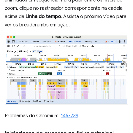
aninhados em sequência. Para pular entre os níveis de
zoom, clique no rastreador correspondente na cadeia
acima da
Linha do tempo
. Assista o próximo vídeo para
ver os breadcrumbs em ação.
Problemas do Chromium:
1467739
.