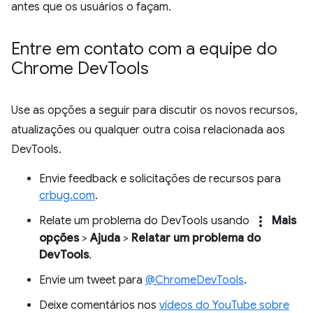
antes que os usuários o façam.
Entre em contato com a equipe do
Chrome Dev
Tools
Use as opções a seguir para discutir os novos recursos,
atualizações ou qualquer outra coisa relacionada aos
DevTools.
Envie feedback e solicitações de recursos para
crbug.com
.
more_vert
Relate um problema do DevTools usando
Mais
opções
>
Ajuda
>
Relatar um problema do
DevTools
.
Envie um tweet para
@ChromeDevTools
.
Deixe comentários nos
vídeos do YouTube sobre