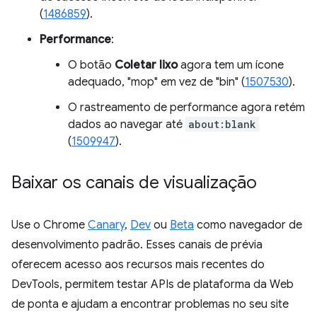
(
1486859
).
Performance
:
O botão
Coletar lixo
agora tem um ícone
adequado, "mop" em vez de "bin" (
1507530
).
O rastreamento de performance agora retém
dados ao navegar até
about:blank
(
1509947
).
Baixar os canais de visualização
Use o Chrome
Canary
,
Dev
ou
Beta
como navegador de
desenvolvimento padrão. Esses canais de prévia
oferecem acesso aos recursos mais recentes do
DevTools, permitem testar APIs de plataforma da Web
de ponta e ajudam a encontrar problemas no seu site