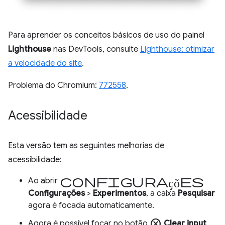
Para aprender os conceitos básicos de uso do painel
Lighthouse
nas DevTools, consulte
Lighthouse: otimizar
a velocidade do site
.
Problema do Chromium:
772558
.
Acessibilidade
Esta versão tem as seguintes melhorias de
acessibilidade:
Configurações
Ao abrir
Configurações
>
Experimentos
, a caixa
Pesquisar
agora é focada automaticamente.
cancel
Agora é possível focar no botão
Clear input