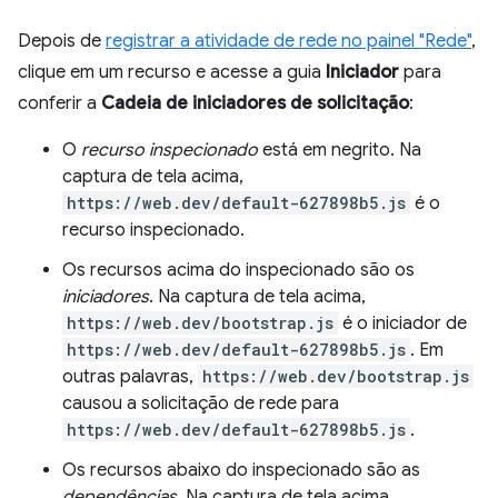
Depois de
registrar a atividade de rede no painel "Rede"
,
clique em um recurso e acesse a guia
Iniciador
para
conferir a
Cadeia de iniciadores de solicitação
:
O
recurso inspecionado
está em negrito. Na
captura de tela acima,
https://web.dev/default-627898b5.js
é o
recurso inspecionado.
Os recursos acima do inspecionado são os
iniciadores
. Na captura de tela acima,
https://web.dev/bootstrap.js
é o iniciador de
https://web.dev/default-627898b5.js
. Em
outras palavras,
https://web.dev/bootstrap.js
causou a solicitação de rede para
https://web.dev/default-627898b5.js
.
Os recursos abaixo do inspecionado são as
dependências
. Na captura de tela acima,