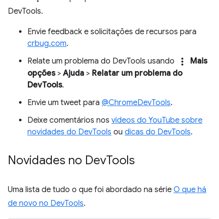
DevTools.
Envie feedback e solicitações de recursos para
crbug.com
.
more_vert
Relate um problema do DevTools usando
Mais
opções
>
Ajuda
>
Relatar um problema do
DevTools
.
Envie um tweet para
@ChromeDevTools
.
Deixe comentários nos
vídeos do YouTube sobre
novidades do DevTools
ou
dicas do DevTools
.
Novidades no Dev
Tools
Uma lista de tudo o que foi abordado na série
O que há
de novo no DevTools
.