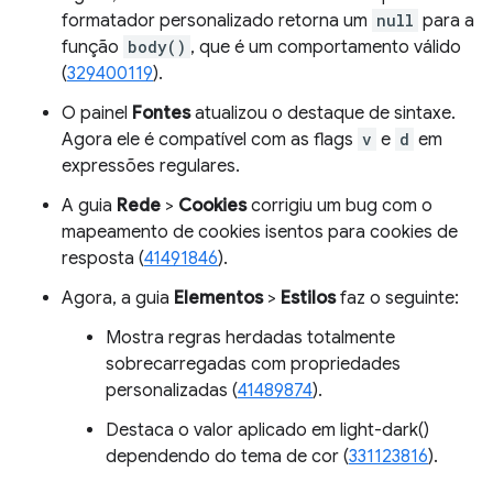
formatador personalizado retorna um
null
para a
função
body()
, que é um comportamento válido
(
329400119
).
O painel
Fontes
atualizou o destaque de sintaxe.
Agora ele é compatível com as flags
v
e
d
em
expressões regulares.
A guia
Rede
>
Cookies
corrigiu um bug com o
mapeamento de cookies isentos para cookies de
resposta (
41491846
).
Agora, a guia
Elementos
>
Estilos
faz o seguinte:
Mostra regras herdadas totalmente
sobrecarregadas com propriedades
personalizadas (
41489874
).
Destaca o valor aplicado em light-dark()
dependendo do tema de cor (
331123816
).