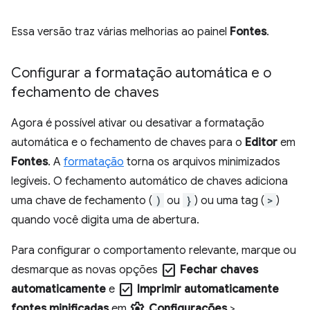
Essa versão traz várias melhorias ao painel
Fontes
.
Configurar a formatação automática e o
fechamento de chaves
Agora é possível ativar ou desativar a formatação
automática e o fechamento de chaves para o
Editor
em
Fontes
. A
formatação
torna os arquivos minimizados
legíveis. O fechamento automático de chaves adiciona
uma chave de fechamento (
)
ou
}
) ou uma tag (
>
)
quando você digita uma de abertura.
Para configurar o comportamento relevante, marque ou
check_box
desmarque as novas opções
Fechar chaves
check_box
automaticamente
e
Imprimir automaticamente
settings
fontes minificadas
em
Configurações
>