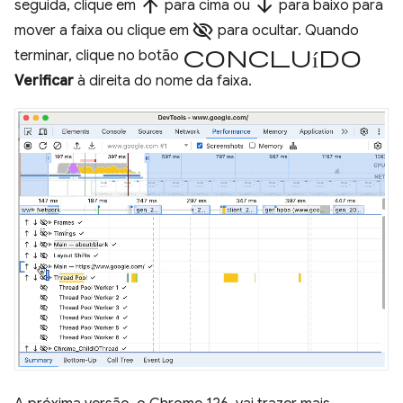
arrow_upward
arrow_downward
seguida, clique em
para cima ou
para baixo para
visibility_off
mover a faixa ou clique em
para ocultar. Quando
Concluído
terminar, clique no botão
Verificar
à direita do nome da faixa.