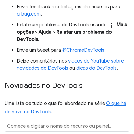
Envie feedback e solicitações de recursos para
crbug.com
.
more_vert
Relate um problema do DevTools usando
Mais
opções
>
Ajuda
>
Relatar um problema do
DevTools
.
Envie um tweet para
@ChromeDevTools
.
Deixe comentários nos
vídeos do YouTube sobre
novidades do DevTools
ou
dicas do DevTools
.
Novidades no Dev
Tools
Uma lista de tudo o que foi abordado na série
O que há
de novo no DevTools
.