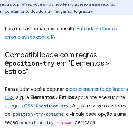
requisitos
. Talvez você ainda não tenha acesso a esse recurso
imediatamente devido a um lançamento gradual.
Para mais informações, consulte
Entenda melhor os
erros e avisos com a IA
.
Compatibilidade com regras
@position-try
em "Elementos >
Estilos"
Para ajudar você a depurar o
posicionamento de âncora
CSS
, a guia
Elementos
>
Estilos
agora oferece suporte
a
regras CSS
@position-try
. A guia resolve os valores
de
position-try-options
e vincula cada opção a uma
seção
@position-try
--name
dedicada.