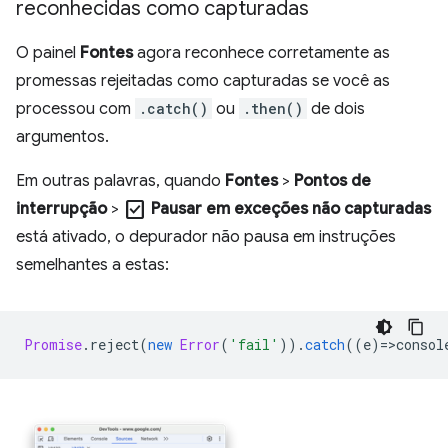
reconhecidas como capturadas
O painel
Fontes
agora reconhece corretamente as
promessas rejeitadas como capturadas se você as
processou com
.catch()
ou
.then()
de dois
argumentos.
Em outras palavras, quando
Fontes
>
Pontos de
check_box
interrupção
>
Pausar em exceções não capturadas
está ativado, o depurador não pausa em instruções
semelhantes a estas:
Promise
.
reject
(
new
Error
(
'fail'
)).
catch
((
e
)
=
>
consol