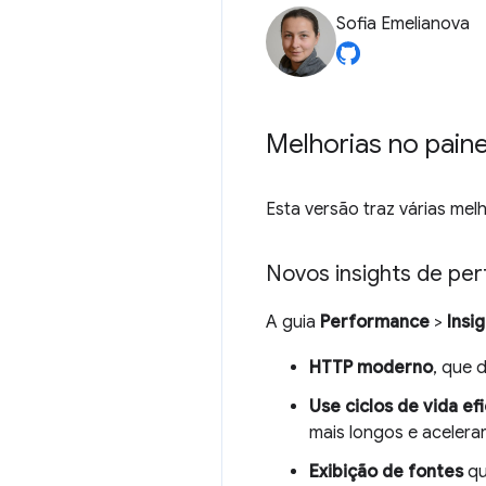
Sofia Emelianova
Melhorias no pai
Esta versão traz várias mel
Novos insights de pe
A guia
Performance
>
Insi
HTTP moderno
, que 
Use ciclos de vida ef
mais longos e acelera
Exibição de fontes
qu