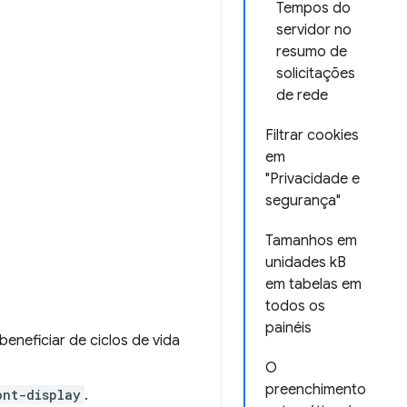
Tempos do
servidor no
resumo de
solicitações
de rede
Filtrar cookies
em
"Privacidade e
segurança"
Tamanhos em
unidades kB
em tabelas em
todos os
painéis
eneficiar de ciclos de vida
O
preenchimento
ont-display
.