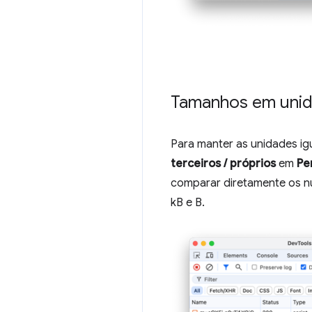
Tamanhos em unid
Para manter as unidades ig
terceiros / próprios
em
Pe
comparar diretamente os nú
kB e B.