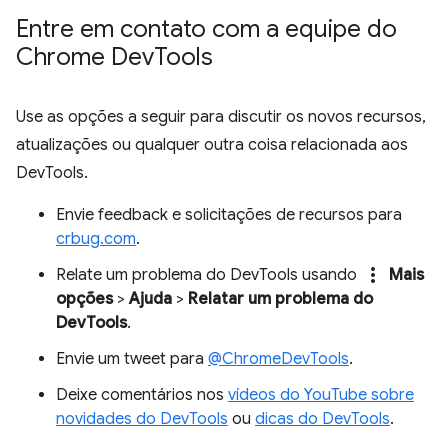
Entre em contato com a equipe do
Chrome Dev
Tools
Use as opções a seguir para discutir os novos recursos,
atualizações ou qualquer outra coisa relacionada aos
DevTools.
Envie feedback e solicitações de recursos para
crbug.com
.
more_vert
Relate um problema do DevTools usando
Mais
opções
>
Ajuda
>
Relatar um problema do
DevTools
.
Envie um tweet para
@ChromeDevTools
.
Deixe comentários nos
vídeos do YouTube sobre
novidades do DevTools
ou
dicas do DevTools
.