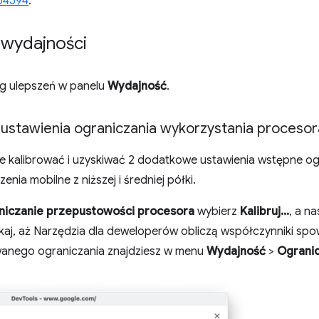
64594
.
 wydajności
g ulepszeń w panelu
Wydajność
.
ustawienia ograniczania wykorzystania procesor
 kalibrować i uzyskiwać 2 dodatkowe ustawienia wstępne og
enia mobilne z niższej i średniej półki.
niczanie przepustowości procesora
wybierz
Kalibruj...
, a n
kaj, aż Narzędzia dla deweloperów obliczą współczynniki spo
owanego ograniczania znajdziesz w menu
Wydajność
>
Ograni