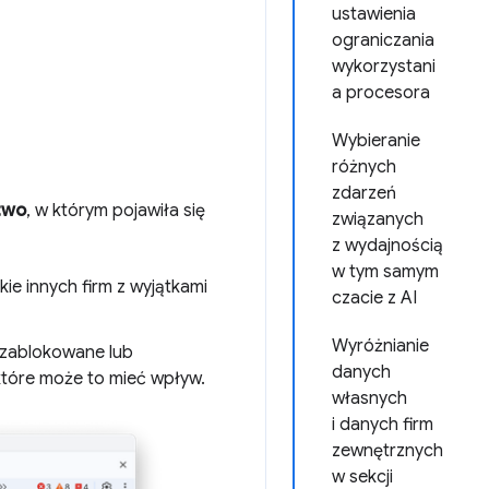
ustawienia
ograniczania
wykorzystani
a procesora
Wybieranie
różnych
zdarzeń
two
, w którym pojawiła się
związanych
z wydajnością
w tym samym
e innych firm z wyjątkami
czacie z AI
Wyróżnianie
y zablokowane lub
danych
które może to mieć wpływ.
własnych
i danych firm
zewnętrznych
w sekcji