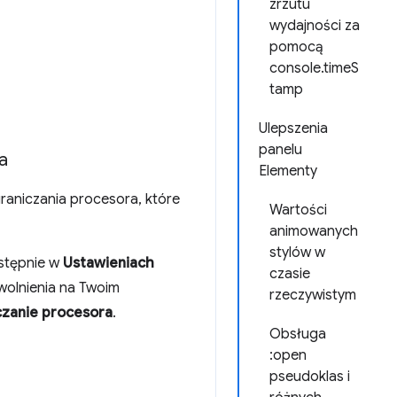
zrzutu
wydajności za
pomocą
console.timeS
tamp
Ulepszenia
panelu
a
Elementy
raniczania procesora, które
Wartości
animowanych
stylów w
astępnie w
Ustawieniach
czasie
wolnienia na Twoim
rzeczywistym
czanie procesora
.
Obsługa
:open
pseudoklas i