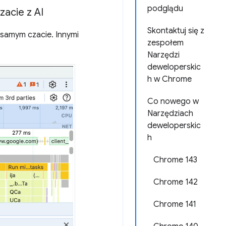
podglądu
acie z AI
Skontaktuj się z
 samym czacie. Innymi
zespołem
Narzędzi
deweloperskic
h w Chrome
Co nowego w
Narzędziach
deweloperskic
h
Chrome 143
Chrome 142
Chrome 141