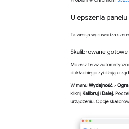
Problem w Chromium:
3523
Ulepszenia panelu
Ta wersja wprowadza szere
Skalibrowane gotowe 
Możesz teraz automatycznie
dokładniej przybliżają urządz
W menu
Wydajność
>
Ogra
kliknij
Kalibruj
i
Dalej
. Pocze
urządzeniu. Opcje skalibr