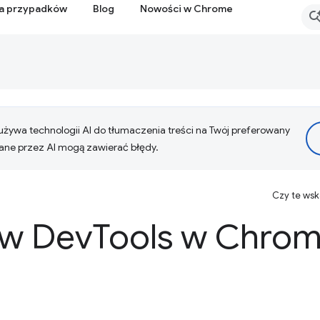
ia przypadków
Blog
Nowości w Chrome
żywa technologii AI do tłumaczenia treści na Twój preferowany
ne przez AI mogą zawierać błędy.
Czy te ws
 w Dev
Tools w Chrom