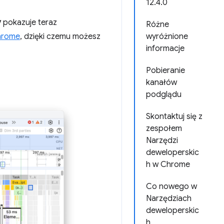
12.4.0
y
pokazuje teraz
Różne
hrome
, dzięki czemu możesz
wyróżnione
informacje
Pobieranie
kanałów
podglądu
Skontaktuj się z
zespołem
Narzędzi
deweloperskic
h w Chrome
Co nowego w
Narzędziach
deweloperskic
h