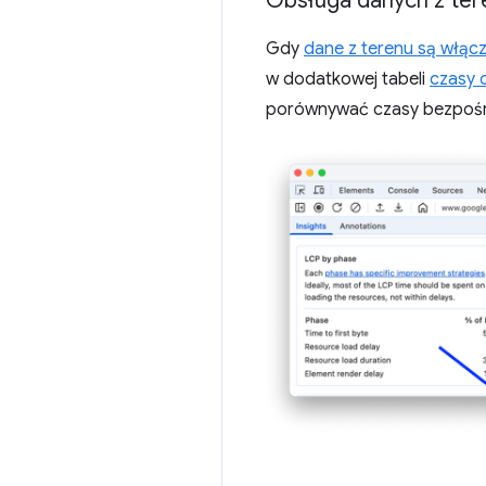
Obsługa danych z ter
Gdy
dane z terenu są włąc
w dodatkowej tabeli
czasy 
porównywać czasy bezpośre