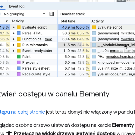
twień dostępu w panelu Elementy
ępu na całej stronie
jest teraz domyślnie włączony w panelu
glądać osobne drzewo ułatwień dostępu na karcie
Elementy
accessibility_new
isk
Przełącz na widok drzewa ułatwień dostępu
w prawy