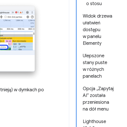
o stosu
Widok drzewa
ułatwień
dostępu
w panelu
Elementy
Ulepszone
stany puste
w różnych
panelach
Opcja „Zapytaj
istnieją) w dymkach po
AI” została
przeniesiona
na dół menu
Lighthouse