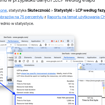
enu w przypadku danych „LCP według etapu”
zone
, statystyka
Skuteczność
>
Statystyki
>
LCP według faz
obrazów na 75 percentylu
z
Raportu na temat użytkowania C
dnio w statystyce.