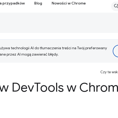
ia przypadków
Blog
Nowości w Chrome
żywa technologii AI do tłumaczenia treści na Twój preferowany
ne przez AI mogą zawierać błędy.
Czy te ws
 w Dev
Tools w Chrom