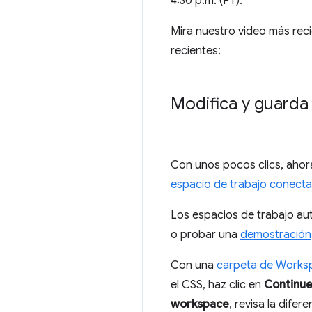
4:30 p.m. (PT).
Mira nuestro video más rec
recientes:
Modifica y guarda
Con unos pocos clics, ahora
espacio de trabajo conect
Los espacios de trabajo au
o probar una
demostración
Con una
carpeta de Works
el CSS, haz clic en
Continu
workspace
, revisa la difer