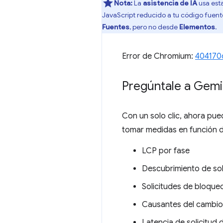
Nota:
La
asistencia de IA
usa est
JavaScript reducido a tu código fuent
Fuentes
, pero no desde
Elementos
.
Error de Chromium:
404170
Pregúntale a Gemin
Con un solo clic, ahora pued
tomar medidas en función de
LCP por fase
Descubrimiento de sol
Solicitudes de bloque
Causantes del cambio
Latencia de solicitud