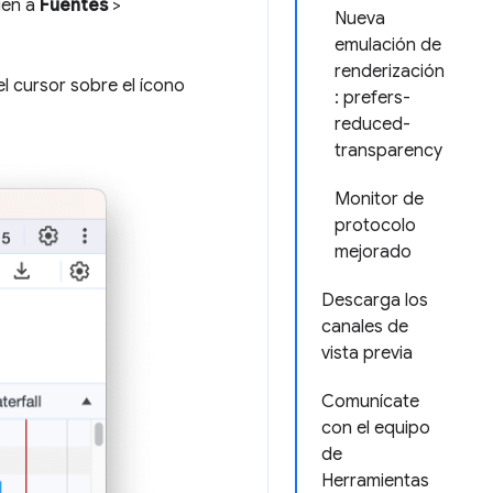
gen a
Fuentes
>
Nueva
emulación de
renderización
el cursor sobre el ícono
: prefers-
reduced-
transparency
Monitor de
protocolo
mejorado
Descarga los
canales de
vista previa
Comunícate
con el equipo
de
Herramientas