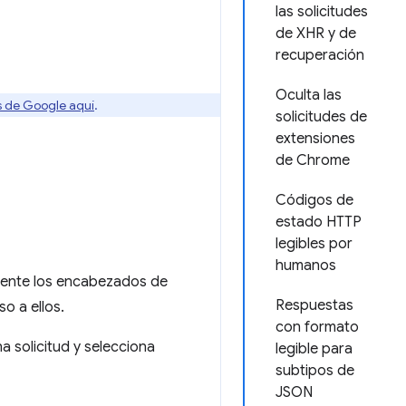
las solicitudes
de XHR y de
recuperación
Oculta las
os de Google aquí
.
solicitudes de
extensiones
de Chrome
Códigos de
estado HTTP
legibles por
humanos
lmente los encabezados de
Respuestas
o a ellos.
con formato
a solicitud y selecciona
legible para
subtipos de
JSON