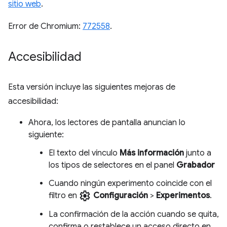
sitio web
.
Error de Chromium:
772558
.
Accesibilidad
Esta versión incluye las siguientes mejoras de
accesibilidad:
Ahora, los lectores de pantalla anuncian lo
siguiente:
El texto del vínculo
Más información
junto a
los tipos de selectores en el panel
Grabador
Cuando ningún experimento coincide con el
settings
filtro en
Configuración
>
Experimentos
.
La confirmación de la acción cuando se quita,
confirma o restablece un acceso directo en