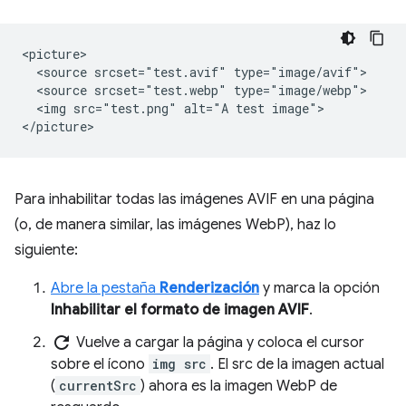
<picture>

  <source srcset="test.avif" type="image/avif">

  <source srcset="test.webp" type="image/webp">

  <img src="test.png" alt="A test image">

Para inhabilitar todas las imágenes AVIF en una página
(o, de manera similar, las imágenes WebP), haz lo
siguiente:
Abre la pestaña
Renderización
y marca la opción
Inhabilitar el formato de imagen AVIF
.
refresh
Vuelve a cargar la página y coloca el cursor
sobre el ícono
img src
. El src de la imagen actual
(
currentSrc
) ahora es la imagen WebP de