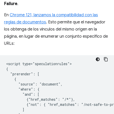
Failure
.
En
Chrome 121, lanzamos la compatibilidad con las
reglas de documentos
. Esto permite que el navegador
los obtenga de los vínculos del mismo origen en la
página, en lugar de enumerar un conjunto específico de
URLs:
<script type="speculationrules">

{

  "prerender": [

    {

      "source": "document",

      "where": {

        "and": [

          {"href_matches": "/*"},

          {"not": { "href_matches": "/not-safe-to-pr
        ]
