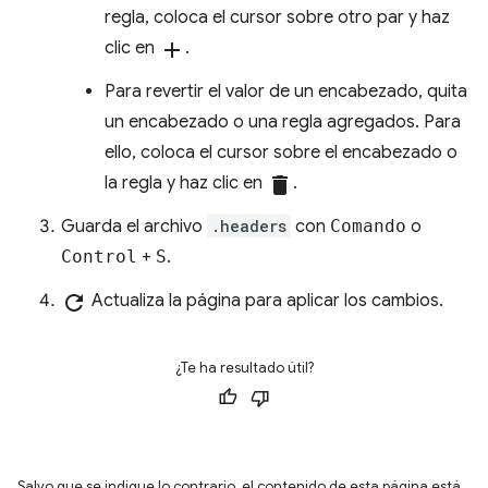
regla, coloca el cursor sobre otro par y haz
clic en
add
.
Para revertir el valor de un encabezado, quita
un encabezado o una regla agregados. Para
ello, coloca el cursor sobre el encabezado o
la regla y haz clic en
delete
.
Guarda el archivo
.headers
con
Comando
o
Control
+
S
.
refresh
Actualiza la página para aplicar los cambios.
¿Te ha resultado útil?
Salvo que se indique lo contrario, el contenido de esta página está