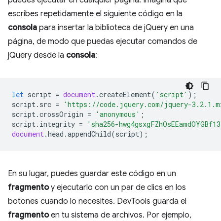
escribes repetidamente el siguiente código en la
consola
para insertar la biblioteca de jQuery en una
página, de modo que puedas ejecutar comandos de
jQuery desde la
consola
:
let
script
=
document
.
createElement
(
'script'
);
script
.
src
=
'https://code.jquery.com/jquery-3.2.1.m
script
.
crossOrigin
=
'anonymous'
;
script
.
integrity
=
'sha256-hwg4gsxgFZhOsEEamdOYGBf13
document
.
head
.
appendChild
(
script
);
En su lugar, puedes guardar este código en un
fragmento
y ejecutarlo con un par de clics en los
botones cuando lo necesites. DevTools guarda el
fragmento
en tu sistema de archivos. Por ejemplo,