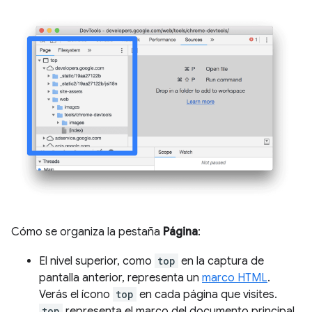
Cómo se organiza la pestaña
Página
:
El nivel superior, como
top
en la captura de
pantalla anterior, representa un
marco HTML
.
Verás el ícono
top
en cada página que visites.
top
representa el marco del documento principal.