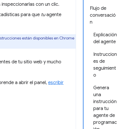
inspeccionarlas con un clic.
Flujo de
tadísticas para que
tu
agente
conversació
n
Explicación
nstrucciones están disponibles en Chrome
del agente
Instruccion
es de
uentes de tu sitio web y mucho
seguimient
o
rende a abrir el panel,
escribir
Genera
una
instrucción
para tu
agente de
programac