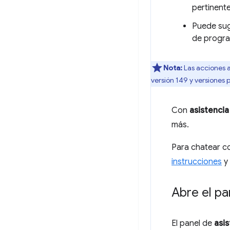
pertinent
Puede sug
de progra
Nota:
Las acciones a
versión 149 y versiones p
Con
asistencia
más.
Para chatear c
instrucciones
y 
Abre el pa
El panel de
asis