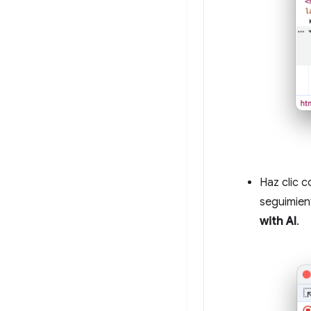
Haz clic c
seguimien
with AI
.