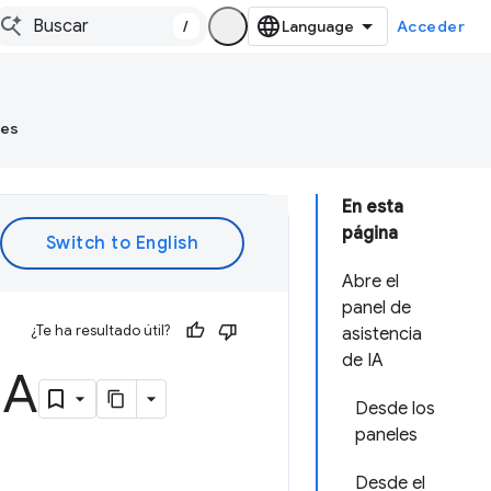
/
Acceder
tes
En esta
página
Abre el
panel de
¿Te ha resultado útil?
asistencia
de IA
IA
Desde los
paneles
Desde el