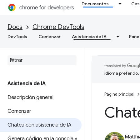
Documentos
Cas
Docs
Chrome DevTools
DevTools
Comenzar
Asistencia de IA
Pane
idioma preferido.
Asistencia de IA
Página principal
Descripción general
Chate
Comenzar
Chatea con asistencia de IA
Matth
Genera código en la consola y