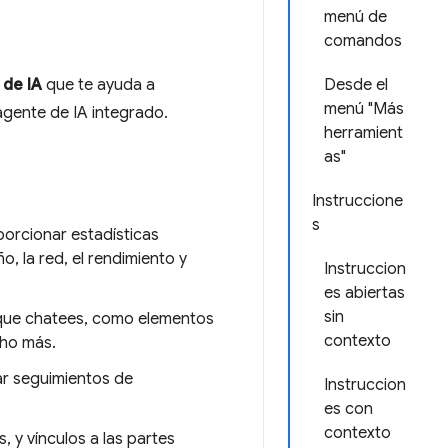
menú de
comandos
 de IA
que te ayuda a
Desde el
menú "Más
agente de IA integrado.
herramient
as"
Instruccione
s
orcionar estadísticas
o, la red, el rendimiento y
Instruccion
es abiertas
sin
 que chatees, como elementos
contexto
cho más.
ar seguimientos de
Instruccion
es con
contexto
 y vínculos a las partes