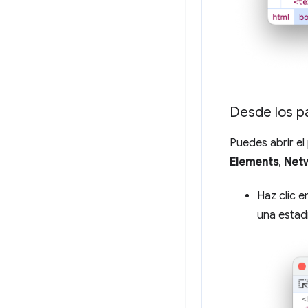
Desde los p
Puedes abrir e
Elements
,
Net
Haz clic e
una estad