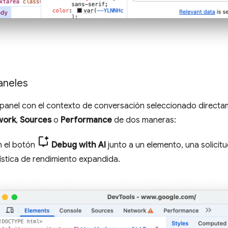
aneles
l panel con el contexto de conversación seleccionado direct
work
,
Sources
o
Performance
de dos maneras:
n el botón
Debug with AI
junto a un elemento, una solicitu
ística de rendimiento expandida.