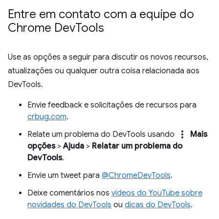
Entre em contato com a equipe do
Chrome Dev
Tools
Use as opções a seguir para discutir os novos recursos,
atualizações ou qualquer outra coisa relacionada aos
DevTools.
Envie feedback e solicitações de recursos para
crbug.com
.
more_vert
Relate um problema do DevTools usando
Mais
opções
>
Ajuda
>
Relatar um problema do
DevTools
.
Envie um tweet para
@ChromeDevTools
.
Deixe comentários nos
vídeos do YouTube sobre
novidades do DevTools
ou
dicas do DevTools
.