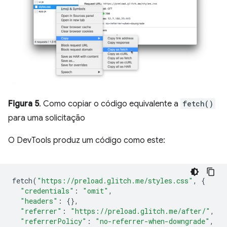
Figura 5
. Como copiar o código equivalente a
fetch()
para uma solicitação
O DevTools produz um código como este:
fetch
(
"https://preload.glitch.me/styles.css"
,
{
"credentials"
:
"omit"
,
"headers"
:
{},
"referrer"
:
"https://preload.glitch.me/after/"
,
"referrerPolicy"
:
"no-referrer-when-downgrade"
,