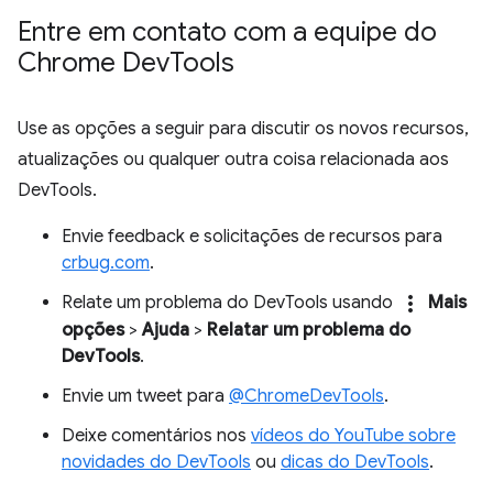
Entre em contato com a equipe do
Chrome Dev
Tools
Use as opções a seguir para discutir os novos recursos,
atualizações ou qualquer outra coisa relacionada aos
DevTools.
Envie feedback e solicitações de recursos para
crbug.com
.
more_vert
Relate um problema do DevTools usando
Mais
opções
>
Ajuda
>
Relatar um problema do
DevTools
.
Envie um tweet para
@ChromeDevTools
.
Deixe comentários nos
vídeos do YouTube sobre
novidades do DevTools
ou
dicas do DevTools
.