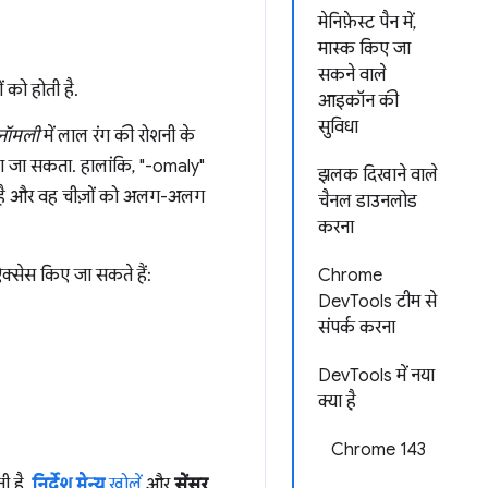
मेनिफ़ेस्ट पैन में,
मास्क किए जा
सकने वाले
 को होती है.
आइकॉन की
सुविधा
टनॉमली
में लाल रंग की रोशनी के
ेखा जा सकता. हालांकि, "-omaly"
झलक दिखाने वाले
ती है और वह चीज़ों को अलग-अलग
चैनल डाउनलोड
करना
क्सेस किए जा सकते हैं:
Chrome
DevTools टीम से
संपर्क करना
DevTools में नया
क्या है
Chrome 143
ी है.
निर्देश मेन्यू
खोलें
और
सेंसर