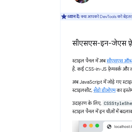
ध्यान दें:
क्या आपको DevTools को बेहतर ब
सीएसएस-इन-जेएस फ़्र
स्टाइल पैनल में अब
सीएसएस ऑब्ज
है. कई CSS-in-JS फ़्रेमवर्क और 
अब JavaScript में जोड़े गए स्टा
स्टाइलशीट,
शैडो डीओएम
का इस्तेम
उदाहरण के लिए,
CSSStyleSh
स्टाइल पैनल में इन चीज़ों में बदल