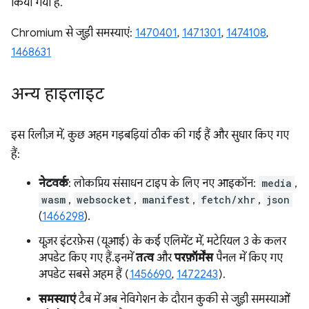
किया गया है.
Chromium से जुड़ी समस्याएं:
1470401
,
1471301
,
1474108
,
1468631
अन्य हाइलाइट
इस रिलीज़ में, कुछ अहम गड़बड़ियां ठीक की गई हैं और सुधार किए गए
हैं:
नेटवर्क
: लोकप्रिय संसाधन टाइप के लिए नए आइकॉन:
media
,
wasm
,
websocket
,
manifest
,
fetch/xhr
,
json
(
1466298
).
यूज़र इंटरफ़ेस (यूआई) के कई एलिमेंट में, मटेरियल 3 के कलर
अपडेट किए गए हैं. इनमें
तत्व
और
परफ़ॉर्मेंस
पैनल में किए गए
अपडेट सबसे अहम हैं (
1456690
,
1472243
).
समस्याएं
टैब में अब नेविगेशन के दौरान कुकी से जुड़ी समस्याओं