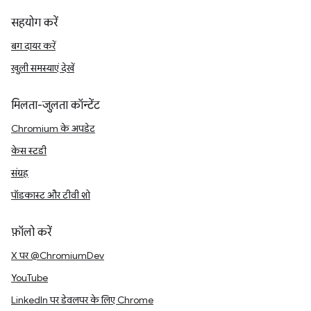
सहयोग करें
बग दायर करें
खुली समस्याएं देखें
मिलता-जुलता कॉन्टेंट
Chromium के अपडेट
केस स्टडी
संग्रह
पॉडकास्ट और टीवी शो
फ़ॉलो करें
X पर @ChromiumDev
YouTube
LinkedIn पर डेवलपर के लिए Chrome