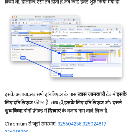
किया था. हालांकि, ऐसा तब होता है, जब कोई इवेंट शुरू किया गया हो.
इसके अलावा, अब सभी इनिशिएटर के पास
खास जानकारी
टैब में
इसके
लिए इनिशिएटर
फ़ील्ड हैं. साथ ही,
इसके लिए इनिशिएटर
और
इसने
शुरू किया
, दोनों फ़ील्ड में
दिखाएं
के बजाय नाम वाले लिंक हैं.
Chromium से जुड़ी समस्याएं:
325604258
,
325024819