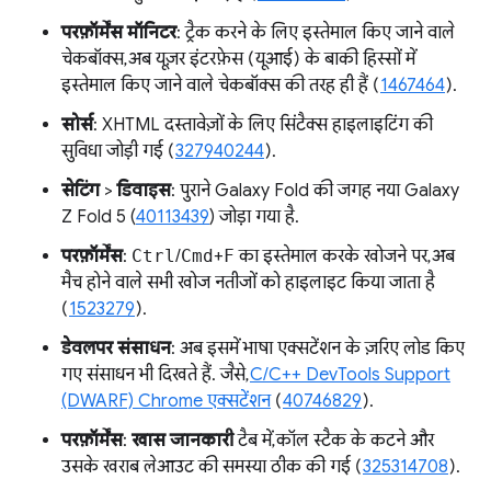
परफ़ॉर्मेंस मॉनिटर
: ट्रैक करने के लिए इस्तेमाल किए जाने वाले
चेकबॉक्स, अब यूज़र इंटरफ़ेस (यूआई) के बाकी हिस्सों में
इस्तेमाल किए जाने वाले चेकबॉक्स की तरह ही हैं (
1467464
).
सोर्स
: XHTML दस्तावेज़ों के लिए सिंटैक्स हाइलाइटिंग की
सुविधा जोड़ी गई (
327940244
).
सेटिंग
>
डिवाइस
: पुराने Galaxy Fold की जगह नया Galaxy
Z Fold 5 (
40113439
) जोड़ा गया है.
परफ़ॉर्मेंस
:
Ctrl
/
Cmd
+
F
का इस्तेमाल करके खोजने पर, अब
मैच होने वाले सभी खोज नतीजों को हाइलाइट किया जाता है
(
1523279
).
डेवलपर संसाधन
: अब इसमें भाषा एक्सटेंशन के ज़रिए लोड किए
गए संसाधन भी दिखते हैं. जैसे,
C/C++ DevTools Support
(DWARF) Chrome एक्सटेंशन
(
40746829
).
परफ़ॉर्मेंस
:
खास जानकारी
टैब में, कॉल स्टैक के कटने और
उसके खराब लेआउट की समस्या ठीक की गई (
325314708
).