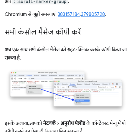
और
::scroll-marker-group
.
Chromium से जुड़ी समस्याएं:
383157184
,
379805728
.
सभी कंसोल मैसेज कॉपी करें
अब एक साथ सभी कंसोल मैसेज को राइट-क्लिक करके कॉपी किया जा
सकता है.
इसके अलावा, आपको
नेटवर्क
>
अनुरोध पेलोड
के कॉन्टेक्स्ट मेन्यू में भी
कॉपी करने का ऐसा ही विकल्प मिल सकता है.