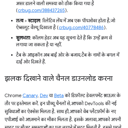
असर डालने वाली समस्या को ठीक किया गया है
(
crbug.com/388437265
).
तत्व
>
स्टाइल
: रिलेटिव लेंथ में अब एक पॉपओवर होता है, जो
ऐब्सलूट वैल्यू दिखाता है (
crbug.com/40778486
).
सुलभता
: कॉलम हेडर अब यह सूचना देते हैं कि उन्हें क्रम से
लगाया जा सकता है या नहीं.
टैब के आइकॉन अब बाईं ओर के बजाय, टैब के नामों के बगल में
दाईं ओर दिखते हैं.
झलक दिखाने वाले चैनल डाउनलोड करना
Chrome
Canary
,
Dev
या
Beta
को डिफ़ॉल्ट डेवलपमेंट ब्राउज़र के
तौर पर इस्तेमाल करें. इन प्रीव्यू चैनलों से, आपको DevTools की नई
सुविधाओं का ऐक्सेस मिलता है. साथ ही, आपको वेब प्लैटफ़ॉर्म के नए
एपीआई को आज़माने का मौका मिलता है. इसके अलावा, आपको अपनी
साइट पर मौजूद समस्याओं का पता लगाने में मदद मिलती है. इससे पहले