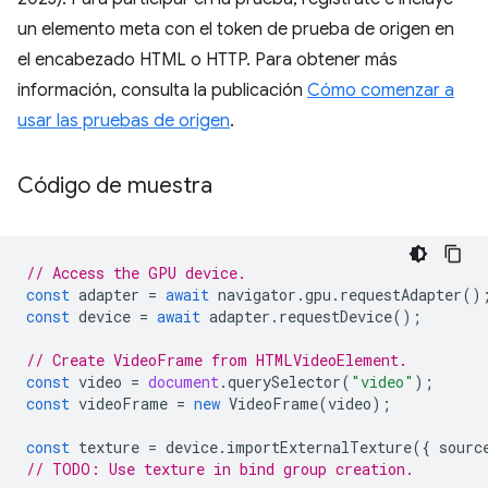
un elemento meta con el token de prueba de origen en
el encabezado HTML o HTTP. Para obtener más
información, consulta la publicación
Cómo comenzar a
usar las pruebas de origen
.
Código de muestra
// Access the GPU device.
const
adapter
=
await
navigator
.
gpu
.
requestAdapter
()
const
device
=
await
adapter
.
requestDevice
();
// Create VideoFrame from HTMLVideoElement.
const
video
=
document
.
querySelector
(
"video"
);
const
videoFrame
=
new
VideoFrame
(
video
);
const
texture
=
device
.
importExternalTexture
({
sourc
// TODO: Use texture in bind group creation.