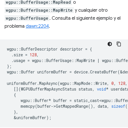
wgpu::BufferUsage::MapRead
o
wgpu::BufferUsage::MapWrite
y cualquier otro
wgpu::BufferUsage
. Consulta el siguiente ejemplo y el
problema
dawn:2204
.
wgpu
::
BufferDescriptor
descriptor
=
{
.
size
=
128
,
.
usage
=
wgpu
::
BufferUsage
::
MapWrite
|
wgpu
::
Buffe
};
wgpu
::
Buffer
uniformBuffer
=
device
.
CreateBuffer
(
&
de
uniformBuffer
.
MapAsync
(
wgpu
::
MapMode
::
Write
,
0
,
128
,
[](
WGPUBufferMapAsyncStatus
status
,
void
*
userdat
{
wgpu
::
Buffer
*
buffer
=
static_cast<wgpu
::
Buffe
memcpy
(
buffer
-
>
GetMappedRange
(),
data
,
sizeof
(
},
&
uniformBuffer
);