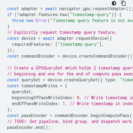
const
adapter
=
await
navigator
.
gpu
.
requestAdapter
()
if
(
!
adapter
.
features
.
has
(
"timestamp-query"
))
{
throw
new
Error
(
"Timestamp query feature is not av
}
// Explicitly request timestamp query feature.
const
device
=
await
adapter
.
requestDevice
({
requiredFeatures
:
[
"timestamp-query"
],
});
const
commandEncoder
=
device
.
createCommandEncoder
()
// Create a GPUQuerySet which holds 2 timestamp quer
// beginning and one for the end of compute pass exe
const
querySet
=
device
.
createQuerySet
({
type
:
"time
const
timestampWrites
=
{
querySet
,
beginningOfPassWriteIndex
:
0
,
// Write timestamp i
endOfPassWriteIndex
:
1
,
// Write timestamp in inde
};
const
passEncoder
=
commandEncoder
.
beginComputePass
(
// TODO: Set pipeline, bind group, and dispatch work
passEncoder
.
end
();