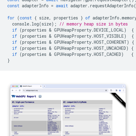
const
adapterInfo
=
await
adapter
.
requestAdapterInfo
for
(
const
{
size
,
properties
}
of
adapterInfo
.
memor
console
.
log
(
size
);
// memory heap size in bytes
if
(
properties
 & 
GPUHeapProperty
.
DEVICE_LOCAL
)
{
if
(
properties
 & 
GPUHeapProperty
.
HOST_VISIBLE
)
{
if
(
properties
 & 
GPUHeapProperty
.
HOST_COHERENT
)
{
if
(
properties
 & 
GPUHeapProperty
.
HOST_UNCACHED
)
{
if
(
properties
 & 
GPUHeapProperty
.
HOST_CACHED
)
{
}