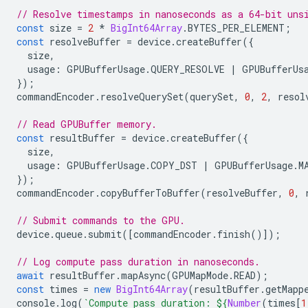
// Resolve timestamps in nanoseconds as a 64-bit uns
const
size
=
2
*
BigInt64Array
.
BYTES_PER_ELEMENT
;
const
resolveBuffer
=
device
.
createBuffer
({
size
,
usage
:
GPUBufferUsage
.
QUERY_RESOLVE
|
GPUBufferUs
});
commandEncoder
.
resolveQuerySet
(
querySet
,
0
,
2
,
resol
// Read GPUBuffer memory.
const
resultBuffer
=
device
.
createBuffer
({
size
,
usage
:
GPUBufferUsage
.
COPY_DST
|
GPUBufferUsage
.
M
});
commandEncoder
.
copyBufferToBuffer
(
resolveBuffer
,
0
,
// Submit commands to the GPU.
device
.
queue
.
submit
([
commandEncoder
.
finish
()]);
// Log compute pass duration in nanoseconds.
await
resultBuffer
.
mapAsync
(
GPUMapMode
.
READ
);
const
times
=
new
BigInt64Array
(
resultBuffer
.
getMapp
console
.
log
(
`Compute pass duration: 
${
Number
(
times
[
1