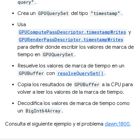
query"
.
Crea un
GPUQuerySet
del tipo
"timestamp"
.
Usa
GPUComputePassDescriptor.timestampWrites
y
GPURenderPassDescriptor.timestampWrites
para definir dónde escribir los valores de marca de
tiempo en
GPUQuerySet
.
Resuelve los valores de marca de tiempo en un
GPUBuffer
con
resolveQuerySet()
.
Copia los resultados de
GPUBuffer
a la CPU para
volver a leer los valores de la marca de tiempo.
Decodifica los valores de marca de tiempo como
un
BigInt64Array
.
Consulta el siguiente ejemplo y el problema
dawn:1800
.