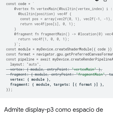
const
code
=
`
    @vertex fn vertexMain(@builtin(vertex_index) i :
      @builtin(position) vec4f {
       const pos = array(vec2f(0, 1), vec2f(-1, -1),
       return vec4f(pos[i], 0, 1);
    }
    @fragment fn fragmentMain() -> @location(0) vec4
      return vec4f(1, 0, 0, 1);
    }`
;
const
module
=
myDevice
.
createShaderModule
({
code
})
const
format
=
navigator
.
gpu
.
getPreferredCanvasForma
const
pipeline
=
await
myDevice
.
createRenderPipeline
layout
:
"auto"
,
vertex
:
{
module
,
entryPoint
:
"vertexMain"
},
fragment
:
{
module
,
entryPoint
:
"fragmentMain"
,
ta
vertex
:
{
module
},
fragment
:
{
module
,
targets
:
[{
format
}]
},
});
Admite display-p3 como espacio de