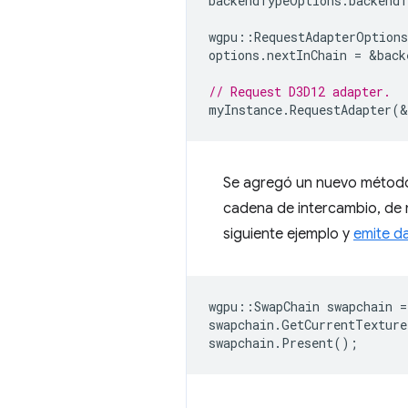
backendTypeOptions
.
backendT
wgpu
::
RequestAdapterOptions
options
.
nextInChain
=
&
back
// Request D3D12 adapter.
myInstance
.
RequestAdapter
(
&
Se agregó un nuevo méto
cadena de intercambio, de
siguiente ejemplo y
emite d
wgpu
::
SwapChain
swapchain
=
swapchain
.
GetCurrentTexture
swapchain
.
Present
();