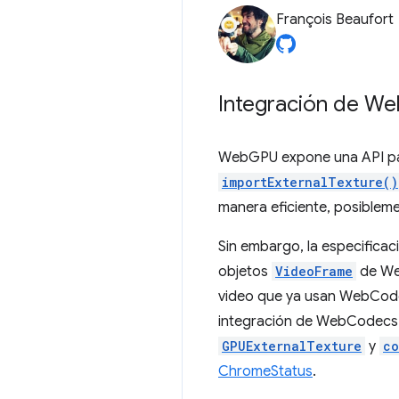
François Beaufort
Integración de We
WebGPU expone una API par
importExternalTexture()
manera eficiente, posiblem
Sin embargo, la especificac
objetos
VideoFrame
de We
video que ya usan WebCode
integración de WebCodecs 
GPUExternalTexture
y
co
ChromeStatus
.