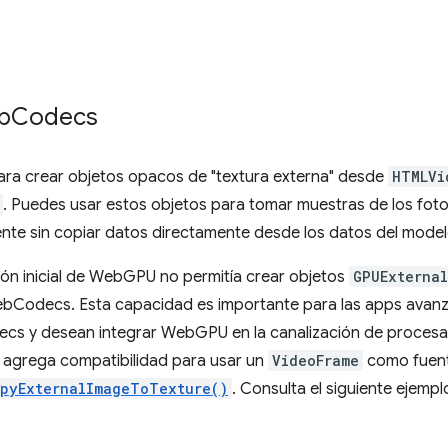
b
Codecs
a crear objetos opacos de "textura externa" desde
HTMLVi
. Puedes usar estos objetos para tomar muestras de los fo
ente sin copiar datos directamente desde los datos del mode
ión inicial de WebGPU no permitía crear objetos
GPUExterna
bCodecs. Esta capacidad es importante para las apps avan
cs y desean integrar WebGPU en la canalización de procesa
agrega compatibilidad para usar un
VideoFrame
como fuent
pyExternalImageToTexture()
. Consulta el siguiente ejempl