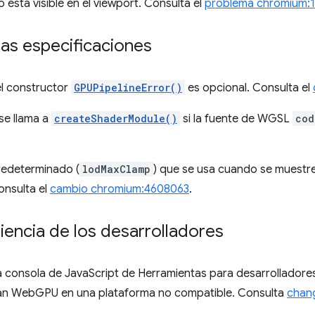
 está visible en el viewport. Consulta el
problema chromium:
as especificaciones
l constructor
GPUPipelineError()
es opcional. Consulta el
se llama a
createShaderModule()
si la fuente de WGSL
cod
predeterminado (
lodMaxClamp
) que se usa cuando se muestr
onsulta el
cambio chromium:4608063
.
iencia de los desarrolladores
a consola de JavaScript de Herramientas para desarrolladores
an WebGPU en una plataforma no compatible. Consulta
chan