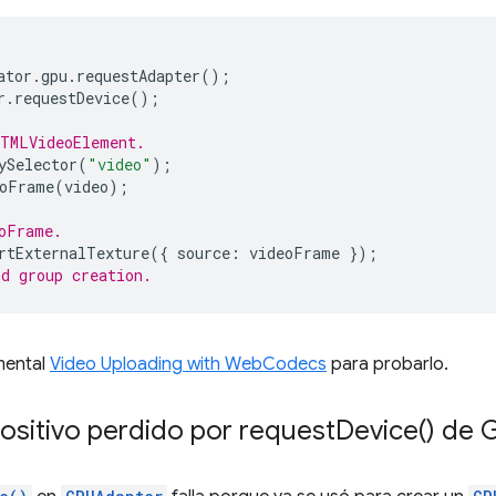
ator
.
gpu
.
requestAdapter
();
r
.
requestDevice
();
HTMLVideoElement.
ySelector
(
"video"
);
oFrame
(
video
);
oFrame.
rtExternalTexture
({
source
:
videoFrame
});
d group creation.
mental
Video Uploading with WebCodecs
para probarlo.
positivo perdido por
request
Device(
) de 