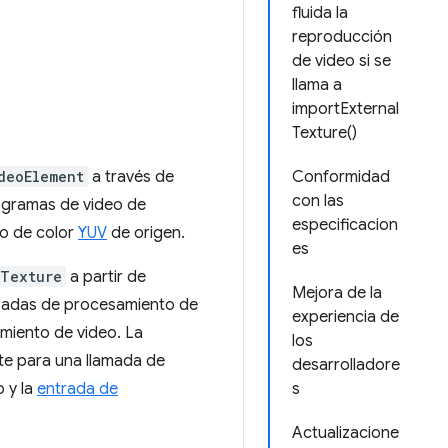
fluida la
reproducción
de video si se
llama a
importExternal
Texture()
deoElement
a través de
Conformidad
con las
togramas de video de
especificacion
lo de color
YUV
de origen.
es
lTexture
a partir de
Mejora de la
zadas de procesamiento de
experiencia de
miento de video. La
los
e para una llamada de
desarrolladore
o y la
entrada de
s
Actualizacione