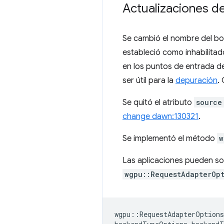
Actualizaciones 
Se cambió el nombre del bo
estableció como inhabilitad
en los puntos de entrada d
ser útil para la
depuración
.
Se quitó el atributo
source
change dawn:130321
.
Se implementó el método
w
Las aplicaciones pueden so
wgpu::RequestAdapterOp
wgpu
::
RequestAdapterOption