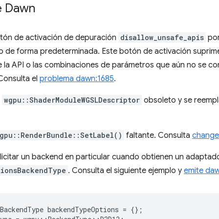
de Dawn
tón de activación de depuración
disallow_unsafe_apis
po
o de forma predeterminada. Este botón de activación suprime
e la API o las combinaciones de parámetros que aún no se c
 Consulta el
problema dawn:1685
.
wgpu::ShaderModuleWGSLDescriptor
obsoleto y se reemp
gpu::RenderBundle::SetLabel()
faltante. Consulta
change
licitar un backend en particular cuando obtienen un adaptad
tionsBackendType
. Consulta el siguiente ejemplo y
emite da
sBackendType
backendTypeOptions
=
{};