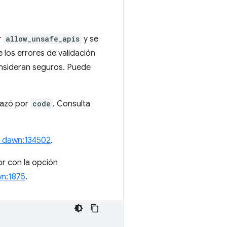
r
allow_unsafe_apis
y se
 los errores de validación
onsideran seguros. Puede
lazó por
code
. Consulta
 dawn:134502
.
or con la opción
wn:1875
.