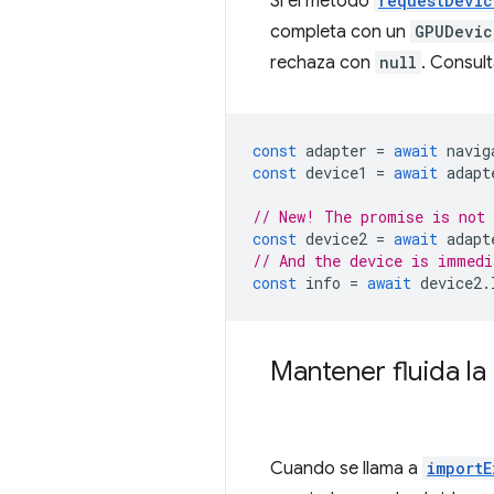
Si el método
requestDevic
completa con un
GPUDevic
rechaza con
null
. Consult
const
adapter
=
await
navig
const
device1
=
await
adapt
// New! The promise is not 
const
device2
=
await
adapt
// And the device is immedi
const
info
=
await
device2
.
Mantener fluida la
Cuando se llama a
importE