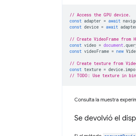
// Access the GPU device.
const
adapter
=
await
navig
const
device
=
await
adapte
// Create VideoFrame from 
const
video
=
document
.
quer
const
videoFrame
=
new
Vide
// Create texture from Vide
const
texture
=
device
.
impo
// TODO: Use texture in bin
Consulta la muestra experi
Se devolvió el dis