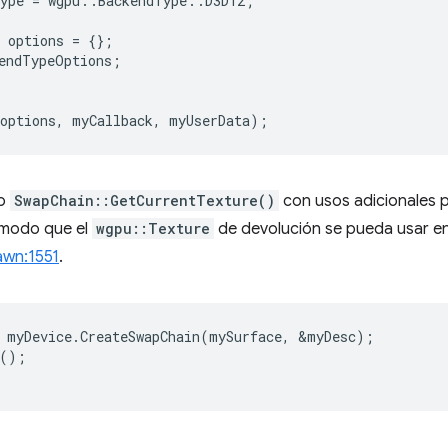
ype
=
wgpu
::
BackendType
::
D3D12
;
options
=
{};
endTypeOptions
;
options
,
myCallback
,
myUserData
);
do
SwapChain::GetCurrentTexture()
con usos adicionales pa
 modo que el
wgpu::Texture
de devolución se pueda usar en
awn:1551
.
myDevice
.
CreateSwapChain
(
mySurface
,
&
myDesc
);
();