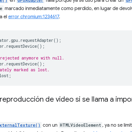
e()
en
GPUAdapter
falla porque ya se usó para crear un
GP
e
marcado inmediatamente como perdido, en lugar de devol
a el
error chromium:1234617
.
ator
.
gpu
.
requestAdapter
();
er
.
requestDevice
();
rejected anymore with null.
er
.
requestDevice
();
ately marked as lost.
lost
;
 reproducción de video si se llama a
impo
xternalTexture()
con un
HTMLVideoElement
, ya no se lim