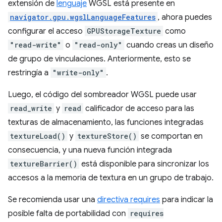
extensión de
lenguaje
WGSL está presente en
navigator.gpu.wgslLanguageFeatures
, ahora puedes
configurar el acceso
GPUStorageTexture
como
"read-write"
o
"read-only"
cuando creas un diseño
de grupo de vinculaciones. Anteriormente, esto se
restringía a
"write-only"
.
Luego, el código del sombreador WGSL puede usar
read_write
y
read
calificador de acceso para las
texturas de almacenamiento, las funciones integradas
textureLoad()
y
textureStore()
se comportan en
consecuencia, y una nueva función integrada
textureBarrier()
está disponible para sincronizar los
accesos a la memoria de textura en un grupo de trabajo.
Se recomienda usar una
directiva requires
para indicar la
posible falta de portabilidad con
requires