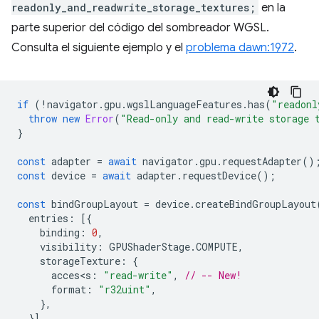
readonly_and_readwrite_storage_textures;
en la
parte superior del código del sombreador WGSL.
Consulta el siguiente ejemplo y el
problema dawn:1972
.
if
(
!
navigator
.
gpu
.
wgslLanguageFeatures
.
has
(
"readonl
throw
new
Error
(
"Read-only and read-write storage 
}
const
adapter
=
await
navigator
.
gpu
.
requestAdapter
()
const
device
=
await
adapter
.
requestDevice
();
const
bindGroupLayout
=
device
.
createBindGroupLayout
entries
:
[{
binding
:
0
,
visibility
:
GPUShaderStage
.
COMPUTE
,
storageTexture
:
{
acces<s
:
"read-write"
,
// -- New!
format
:
"r32uint"
,
},
}],