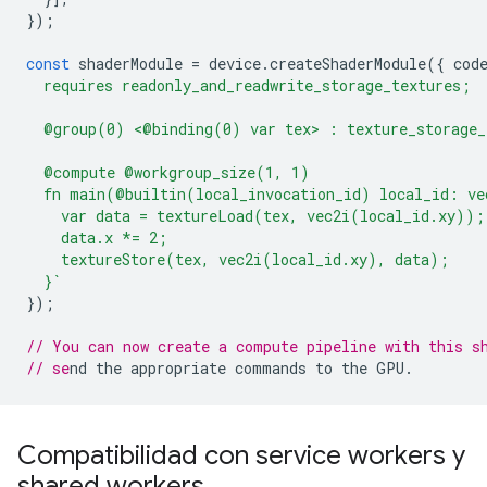
});
const
shaderModule
=
device
.
createShaderModule
({
cod
  requires readonly_and_readwrite_storage_textures;
  @group(0) <@binding(0) var tex> : texture_storage_
  @compute @workgroup_size(1, 1)
  fn main(@builtin(local_invocation_id) local_id: ve
    var data = textureLoad(tex, vec2i(local_id.xy));
    data.x *= 2;
    textureStore(tex, vec2i(local_id.xy), data);
  }`
});
// You can now create a compute pipeline with this s
// se
Compatibilidad con service workers y
shared workers