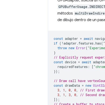
GPUAdapter, solicita un GP
GPUBufferUsage.INDIREC
métodos
multiDrawIndire
de dibujo dentro de un pase
const
adapter
=
await
navig
if
(
!
adapter
.
features
.
has
(
throw
new
Error
(
"Experime
}
// Explicitly request exper
const
device
=
await
adapte
requiredFeatures
:
[
"chrom
});
// Draw call have vertexCou
const
drawData
=
new
Uint32
3
,
1
,
0
,
0
,
// First draw
3
,
1
,
3
,
0
,
// Second dra
]);
// Create a buffer to store