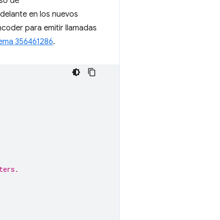
uso de
delante en los nuevos
oder para emitir llamadas
ema 356461286
.
ters.