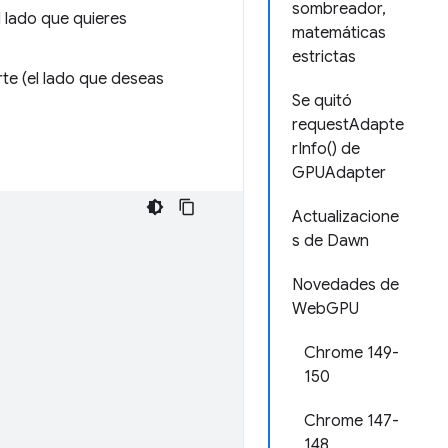
sombreador,
el lado que quieres
matemáticas
estrictas
rte (el lado que deseas
Se quitó
requestAdapte
rInfo() de
GPUAdapter
Actualizacione
s de Dawn
Novedades de
WebGPU
Chrome 149-
150
Chrome 147-
148