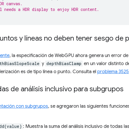
DR canvas.
l needs a HDR display to enjoy HDR content.
puntos y líneas no deben tener sesgo de
mente
, la especificación de WebGPU ahora genera un error de
thBiasSlopeScale
y
depthBiasClamp
en un valor distinto 
erización es de tipo línea o punto. Consulta el
problema 3525
as de análisis inclusivo para subgrupos
ntación con subgrupos
, se agregaron las siguientes funcion
dd(value)
: Muestra la suma del análisis inclusivo de todas l