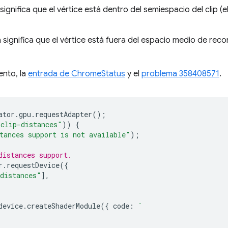
significa que el vértice está dentro del semiespacio del clip (
 significa que el vértice está fuera del espacio medio de reco
ento, la
entrada de ChromeStatus
y el
problema 358408571
.
ator
.
gpu
.
requestAdapter
();
"clip-distances"
))
{
tances support is not available"
);
distances support.
r
.
requestDevice
({
distances"
],
device
.
createShaderModule
({
code
:
`