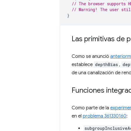
// The browser supports H
// Warning! The user stil
}
Las primitivas de 
Como se anunció
anterior
establece
depthBias
,
dep
de una canalización de rend
Funciones integrad
Como parte de la
experime
en el
problema 361330160
:
subgroupInclusiveA