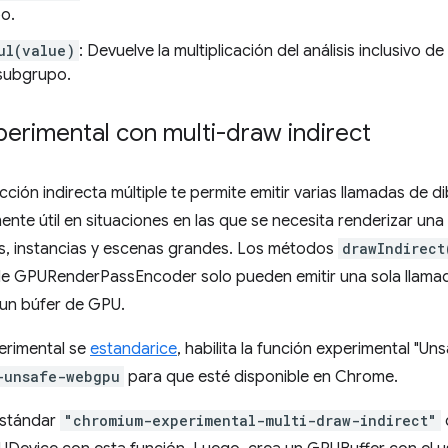
po.
ul(value)
: Devuelve la multiplicación del análisis inclusivo d
 subgrupo.
erimental con multi-draw indirect
ción indirecta múltiple te permite emitir varias llamadas de 
ente útil en situaciones en las que se necesita renderizar una
s, instancias y escenas grandes. Los métodos
drawIndirect
e GPURenderPassEncoder solo pueden emitir una sola llamada
 un búfer de GPU.
erimental se
estandarice
, habilita la función experimental "
-unsafe-webgpu
para que esté disponible en Chrome.
estándar
"chromium-experimental-multi-draw-indirect"