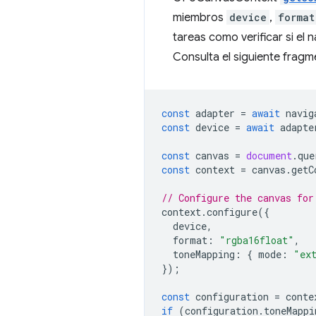
miembros
device
,
format
tareas como verificar si el
Consulta el siguiente fragm
const
adapter
=
await
navig
const
device
=
await
adapte
const
canvas
=
document
.
que
const
context
=
canvas
.
getC
// Configure the canvas for
context
.
configure
({
device
,
format
:
"rgba16float"
,
toneMapping
:
{
mode
:
"ex
});
const
configuration
=
conte
if
(
configuration
.
toneMappi