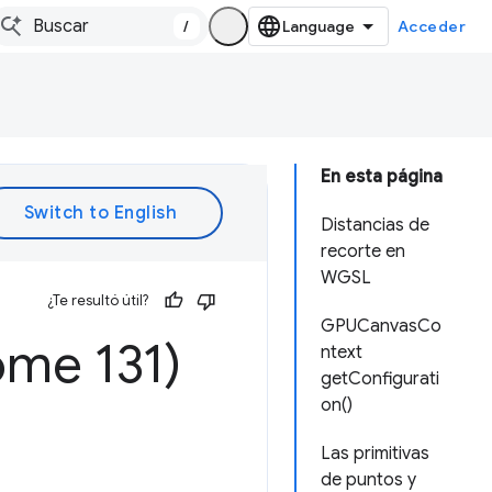
/
Acceder
En esta página
Distancias de
recorte en
WGSL
¿Te resultó útil?
GPUCanvasCo
me 131)
ntext
getConfigurati
on()
Las primitivas
de puntos y