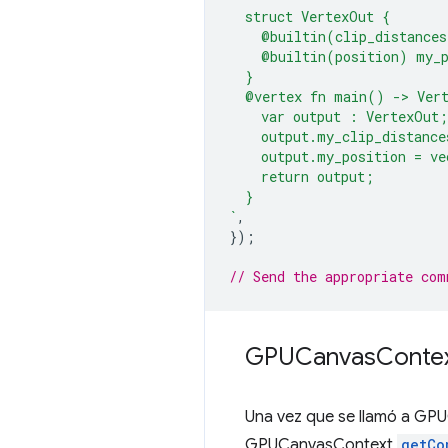
  struct VertexOut {
    @builtin(clip_distances
    @builtin(position) my_
  }
  @vertex fn main() -> Ver
    var output : VertexOut;
    output.my_clip_distance
    output.my_position = ve
    return output;
  }
`
,
});
// Send the appropriate com
GPUCanvas
Conte
Una vez que se llamó a G
GPUCanvasContext
getCo