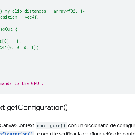
) my_clip_distances : array<f32, 1>,
position : vec4f,
texOut {
s[0] = 1;
c4f(0, 0, 0, 1);
mands to the GPU...
xt
get
Configuration(
)
PUCanvasContext
configure()
con un diccionario de configu
nfiguration()
te permite verificar la configuración del contex