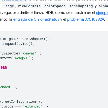
,
usage
,
viewFormats
,
colorSpace
,
toneMapping
y
alph
 navegador admite el lienzo HDR, como se muestra en el
ejempl
ento, la
entrada de ChromeStatus
y el
problema 370109829
.
ator
.
gpu
.
requestAdapter
();
r
.
requestDevice
();
rySelector
(
"canvas"
);
ontext
(
"webgpu"
);
 HDR.
tended"
},
xt
.
getConfiguration
();
ng
.
mode
===
"extended"
)
{