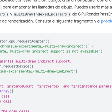
UDevice con esta función. Luego, crea un GPUBuffer con el 
T
para almacenar las llamadas de dibujo. Puedes usarlo más a
ct()
y
multiDrawIndexedIndirect()
de GPURenderPassEnc
 de renderización. Consulta el siguiente fragmento y el
probl
ator
.
gpu
.
requestAdapter
();
"chromium-experimental-multi-draw-indirect"
))
{
ntal multi-draw indirect support is not available"
);
imental multi-draw indirect support.
r
.
requestDevice
({
ium-experimental-multi-draw-indirect"
],
nt, instanceCount, firstVertex, and firstInstance parame
Array
([
 call
w call
 the draw calls.