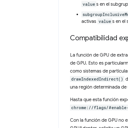
value
s en el subgru
subgroupInclusiveM
activas
value
s en el
Compatibilidad exp
La función de GPU de extrac
de GPU. Esto es particularm
como sistemas de partícula
drawIndexedIndirect()
d
una región determinada de
Hasta que esta función exp
chrome://flags/#enable
Con la función de GPU no 