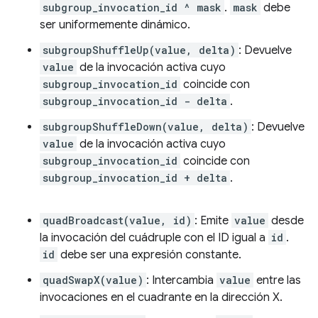
subgroup_invocation_id ^ mask
.
mask
debe
ser uniformemente dinámico.
subgroupShuffleUp(value, delta)
: Devuelve
value
de la invocación activa cuyo
subgroup_invocation_id
coincide con
subgroup_invocation_id - delta
.
subgroupShuffleDown(value, delta)
: Devuelve
value
de la invocación activa cuyo
subgroup_invocation_id
coincide con
subgroup_invocation_id + delta
.
quadBroadcast(value, id)
: Emite
value
desde
la invocación del cuádruple con el ID igual a
id
.
id
debe ser una expresión constante.
quadSwapX(value)
: Intercambia
value
entre las
invocaciones en el cuadrante en la dirección X.