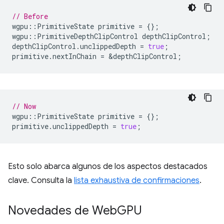
// Before
wgpu
::
PrimitiveState
primitive
=
{};
wgpu
::
PrimitiveDepthClipControl
depthClipControl
;
depthClipControl
.
unclippedDepth
=
true
;
primitive
.
nextInChain
=
&
depthClipControl
;
// Now
wgpu
::
PrimitiveState
primitive
=
{};
primitive
.
unclippedDepth
=
true
;
Esto solo abarca algunos de los aspectos destacados
clave. Consulta la
lista exhaustiva de confirmaciones
.
Novedades de Web
GPU