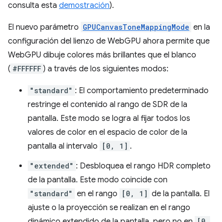
consulta esta
demostración
).
El nuevo parámetro
GPUCanvasToneMappingMode
en la
configuración del lienzo de WebGPU ahora permite que
WebGPU dibuje colores más brillantes que el blanco
(
#FFFFFF
) a través de los siguientes modos:
"standard"
: El comportamiento predeterminado
restringe el contenido al rango de SDR de la
pantalla. Este modo se logra al fijar todos los
valores de color en el espacio de color de la
pantalla al intervalo
[0, 1]
.
"extended"
: Desbloquea el rango HDR completo
de la pantalla. Este modo coincide con
"standard"
en el rango
[0, 1]
de la pantalla. El
ajuste o la proyección se realizan en el rango
dinámico extendido de la pantalla, pero no en
[0,