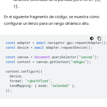
1]
.
En el siguiente fragmento de código, se muestra cómo
configurar un lienzo para un rango dinámico alto.
const
adapter
=
await
navigator
.
gpu
.
requestAdapter
()
const
device
=
await
adapter
.
requestDevice
();
const
canvas
=
document
.
querySelector
(
"canvas"
);
const
context
=
canvas
.
getContext
(
"webgpu"
);
context
.
configure
({
device
,
format
:
"rgba16float"
,
toneMapping
:
{
mode
:
"extended"
},
});