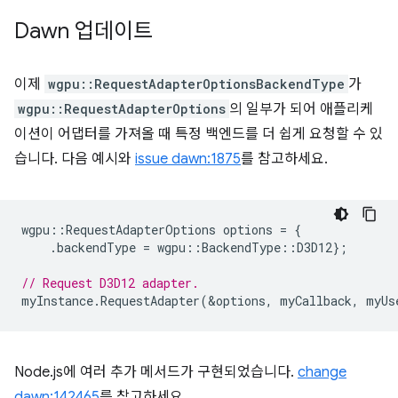
Dawn 업데이트
이제
wgpu::RequestAdapterOptionsBackendType
가
wgpu::RequestAdapterOptions
의 일부가 되어 애플리케
이션이 어댑터를 가져올 때 특정 백엔드를 더 쉽게 요청할 수 있
습니다. 다음 예시와
issue dawn:1875
를 참고하세요.
wgpu
::
RequestAdapterOptions
options
=
{
.
backendType
=
wgpu
::
BackendType
::
D3D12
};
// Request D3D12 adapter.
myInstance
.
RequestAdapter
(
&
options
,
myCallback
,
myUs
Node.js에 여러 추가 메서드가 구현되었습니다.
change
dawn:142465
를 참고하세요.