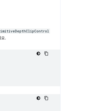
rimitiveDepthClipControl
요.