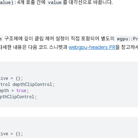
alue)
: 4개 호출 간에
value
를 대각선으로 바꿉니다.
e
구조체에 깊이 클립 제어 설정이 직접 포함되어 별도의
wgpu::P
자세한 내용은 다음 코드 스니펫과
webgpu-headers PR
을 참고하세
tive
=
{};
ntrol
depthClipControl
;
epth
=
true
;
pthClipControl
;
tive
=
{};