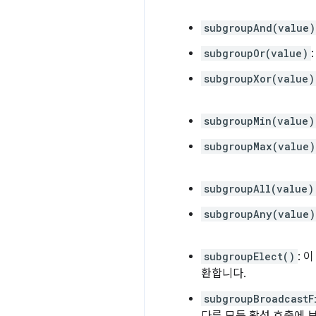
subgroupAnd(value)
subgroupOr(value)
subgroupXor(value)
subgroupMin(value)
subgroupMax(value)
subgroupAll(value)
subgroupAny(value)
subgroupElect()
: 
환합니다.
subgroupBroadcastF
다른 모든 활성 호출에