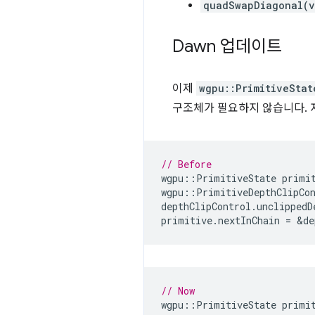
quadSwapDiagonal(v
Dawn 업데이트
이제
wgpu::PrimitiveStat
구조체가 필요하지 않습니다. 
// Before
wgpu
::
PrimitiveState
primi
wgpu
::
PrimitiveDepthClipCo
depthClipControl
.
unclippedD
primitive
.
nextInChain
=
&
de
// Now
wgpu
::
PrimitiveState
primi