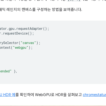
내믹 레인지의 캔버스를 구성하는 방법을 보여줍니다.
ator
.
gpu
.
requestAdapter
();
r
.
requestDevice
();
rySelector
(
"canvas"
);
ontext
(
"webgpu"
);
tended"
},
U HDR 예
를 확인하여 WebGPU로 HDR을 살펴보고
chromestat