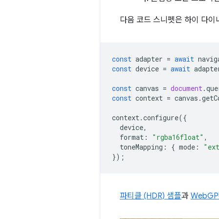
다음 코드 스니펫은 하이 다이
const
adapter
=
await
navig
const
device
=
await
adapte
const
canvas
=
document
.
que
const
context
=
canvas
.
getC
context
.
configure
({
device
,
format
:
"rgba16float"
,
toneMapping
:
{
mode
:
"ex
});
파티클 (HDR) 샘플
과
WebGP