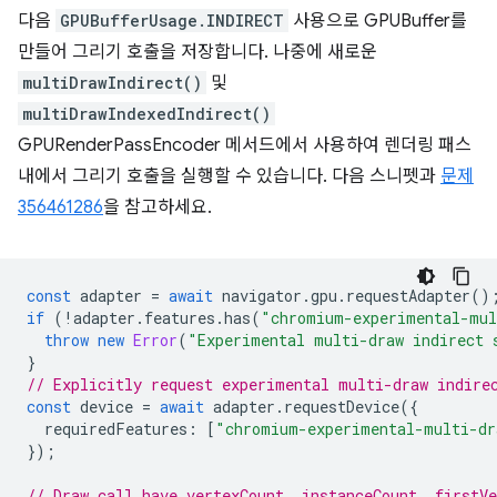
다음
GPUBufferUsage.INDIRECT
사용으로 GPUBuffer를
만들어 그리기 호출을 저장합니다. 나중에 새로운
multiDrawIndirect()
및
multiDrawIndexedIndirect()
GPURenderPassEncoder 메서드에서 사용하여 렌더링 패스
내에서 그리기 호출을 실행할 수 있습니다. 다음 스니펫과
문제
356461286
을 참고하세요.
const
adapter
=
await
navigator
.
gpu
.
requestAdapter
()
if
(
!
adapter
.
features
.
has
(
"chromium-experimental-mul
throw
new
Error
(
"Experimental multi-draw indirect 
}
// Explicitly request experimental multi-draw indire
const
device
=
await
adapter
.
requestDevice
({
requiredFeatures
:
[
"chromium-experimental-multi-dr
});
// Draw call have vertexCount, instanceCount, firstV