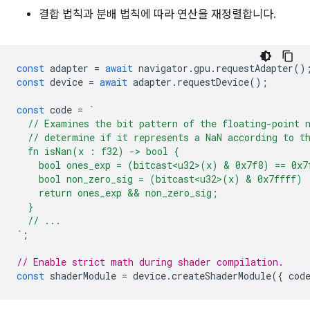
결합 법칙과 분배 법칙에 따라 연산을 재정렬합니다.
const
adapter
=
await
navigator
.
gpu
.
requestAdapter
()
const
device
=
await
adapter
.
requestDevice
();
const
code
=
`
  // Examines the bit pattern of the floating-point 
  // determine if it represents a NaN according to t
  fn isNan(x : f32) -> bool {
    bool ones_exp = (bitcast<u32>(x) & 0x7f8) == 0x7
    bool non_zero_sig = (bitcast<u32>(x) & 0x7ffff) 
    return ones_exp && non_zero_sig;
  }
  // ...
`
;
// Enable strict math during shader compilation.
const
shaderModule
=
device
.
createShaderModule
({
cod