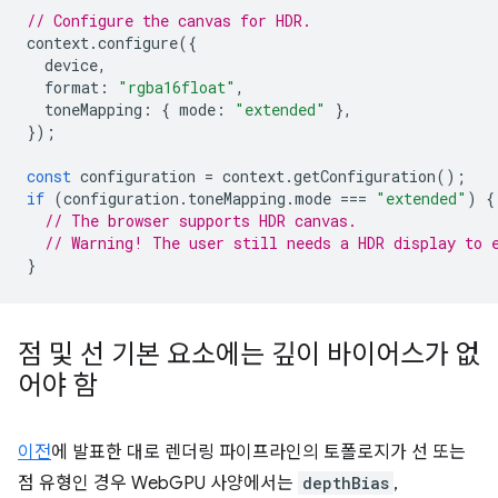
// Configure the canvas for HDR.
context
.
configure
({
device
,
format
:
"rgba16float"
,
toneMapping
:
{
mode
:
"extended"
},
});
const
configuration
=
context
.
getConfiguration
();
if
(
configuration
.
toneMapping
.
mode
===
"extended"
)
{
// The browser supports HDR canvas.
// Warning! The user still needs a HDR display to 
}
점 및 선 기본 요소에는 깊이 바이어스가 없
어야 함
이전
에 발표한 대로 렌더링 파이프라인의 토폴로지가 선 또는
점 유형인 경우 WebGPU 사양에서는
depthBias
,