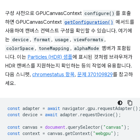
구성 사전으로 GPUCanvasContext
configure()
를 호출
하면 GPUCanvasContext
getConfiguration()
메서드를
사용하여 캔버스 컨텍스트 구성을 확인할 수 있습니다. 여기에
는
device
,
format
,
usage
,
viewFormats
,
colorSpace
,
toneMapping
,
alphaMode
멤버가 포함됩
니다. 이는
Particles (HDR) 샘플
에 표시된 것처럼 브라우저가
HDR 캔버스를 지원하는지 확인하는 등의 작업에 유용합니다.
다음 스니펫,
chromestatus 항목
,
문제 370109829
를 참고하
세요.
const
adapter
=
await
navigator
.
gpu
.
requestAdapter
()
const
device
=
await
adapter
.
requestDevice
();
const
canvas
=
document
.
querySelector
(
"canvas"
);
const
context
=
canvas
.
getContext
(
"webgpu"
);