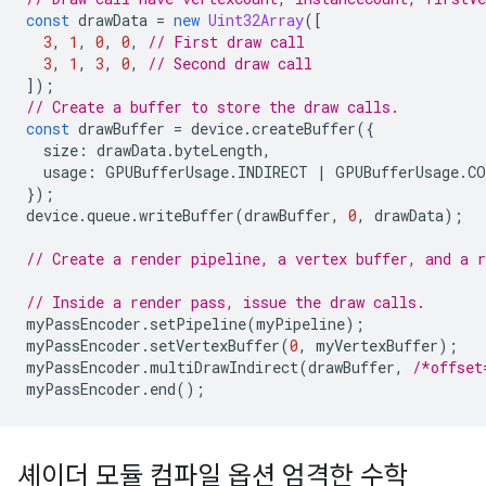
const
drawData
=
new
Uint32Array
([
3
,
1
,
0
,
0
,
// First draw call
3
,
1
,
3
,
0
,
// Second draw call
]);
// Create a buffer to store the draw calls.
const
drawBuffer
=
device
.
createBuffer
({
size
:
drawData
.
byteLength
,
usage
:
GPUBufferUsage
.
INDIRECT
|
GPUBufferUsage
.
CO
});
device
.
queue
.
writeBuffer
(
drawBuffer
,
0
,
drawData
);
// Create a render pipeline, a vertex buffer, and a r
// Inside a render pass, issue the draw calls.
myPassEncoder
.
setPipeline
(
myPipeline
);
myPassEncoder
.
setVertexBuffer
(
0
,
myVertexBuffer
);
myPassEncoder
.
multiDrawIndirect
(
drawBuffer
,
/*offset
myPassEncoder
.
end
();
셰이더 모듈 컴파일 옵션 엄격한 수학