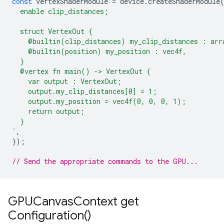
const
vertexShaderModule
=
device
.
createShaderModule
  enable clip_distances;
  struct VertexOut {
    @builtin(clip_distances) my_clip_distances : arr
    @builtin(position) my_position : vec4f,
  }
  @vertex fn main() -> VertexOut {
    var output : VertexOut;
    output.my_clip_distances[0] = 1;
    output.my_position = vec4f(0, 0, 0, 1);
    return output;
  }
`
,
});
// Send the appropriate commands to the GPU...
GPUCanvas
Context
get
Configuration(
)