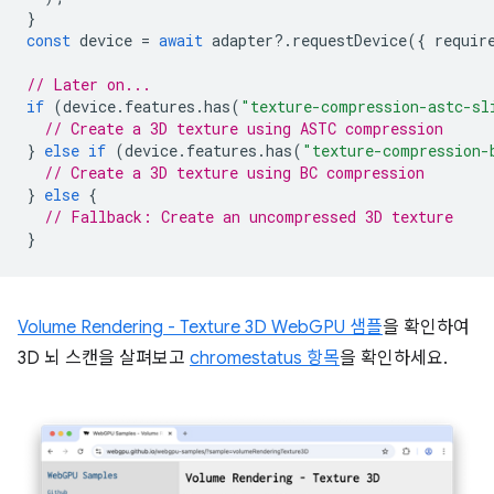
}
const
device
=
await
adapter
?
.
requestDevice
({
requir
// Later on...
if
(
device
.
features
.
has
(
"texture-compression-astc-sl
// Create a 3D texture using ASTC compression
}
else
if
(
device
.
features
.
has
(
"texture-compression-
// Create a 3D texture using BC compression
}
else
{
// Fallback: Create an uncompressed 3D texture
}
Volume Rendering - Texture 3D WebGPU 샘플
을 확인하여
3D 뇌 스캔을 살펴보고
chromestatus 항목
을 확인하세요.