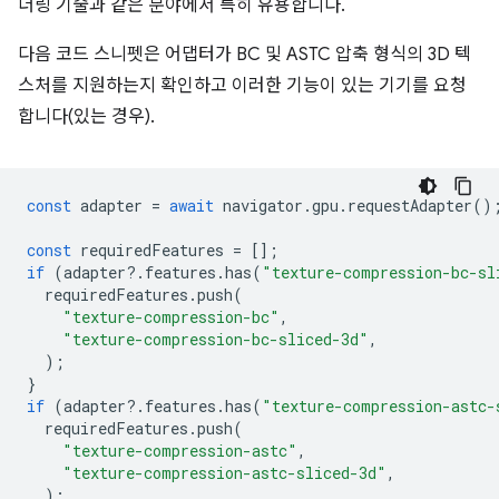
더링 기술과 같은 분야에서 특히 유용합니다.
다음 코드 스니펫은 어댑터가 BC 및 ASTC 압축 형식의 3D 텍
스처를 지원하는지 확인하고 이러한 기능이 있는 기기를 요청
합니다(있는 경우).
const
adapter
=
await
navigator
.
gpu
.
requestAdapter
()
const
requiredFeatures
=
[];
if
(
adapter
?
.
features
.
has
(
"texture-compression-bc-sl
requiredFeatures
.
push
(
"texture-compression-bc"
,
"texture-compression-bc-sliced-3d"
,
);
}
if
(
adapter
?
.
features
.
has
(
"texture-compression-astc-
requiredFeatures
.
push
(
"texture-compression-astc"
,
"texture-compression-astc-sliced-3d"
,
);