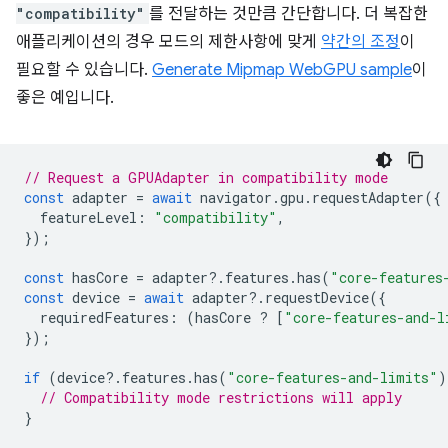
"compatibility"
를 전달하는 것만큼 간단합니다. 더 복잡한
애플리케이션의 경우 모드의 제한사항에 맞게
약간의 조정
이
필요할 수 있습니다.
Generate Mipmap WebGPU sample
이
좋은 예입니다.
// Request a GPUAdapter in compatibility mode
const
adapter
=
await
navigator
.
gpu
.
requestAdapter
({
featureLevel
:
"compatibility"
,
});
const
hasCore
=
adapter
?
.
features
.
has
(
"core-features
const
device
=
await
adapter
?
.
requestDevice
({
requiredFeatures
:
(
hasCore
?
[
"core-features-and-l
});
if
(
device
?
.
features
.
has
(
"core-features-and-limits"
)
// Compatibility mode restrictions will apply
}