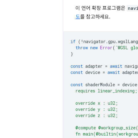
이 언어 확장 프로그램은
nav
도
를 참고하세요.
if
(
!
navigator
.
gpu
.
wgslLang
throw
new
Error
(
`WGSL glo
}
const
adapter
=
await
navig
const
device
=
await
adapte
const
shaderModule
=
device
  requires linear_indexing;
  override x : u32;
  override y : u32;
  override z : u32;
  @compute @workgroup_size
  fn main(@builtin(workgro