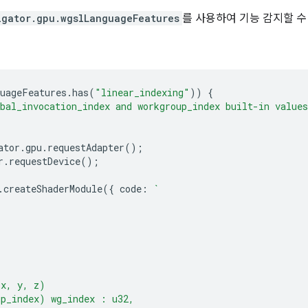
igator.gpu.wgslLanguageFeatures
를 사용하여 기능 감지할 수
uageFeatures
.
has
(
"linear_indexing"
))
{
bal_invocation_index and workgroup_index built-in values
ator
.
gpu
.
requestAdapter
();
r
.
requestDevice
();
.
createShaderModule
({
code
:
`
(x, y, z)
up_index) wg_index : u32,