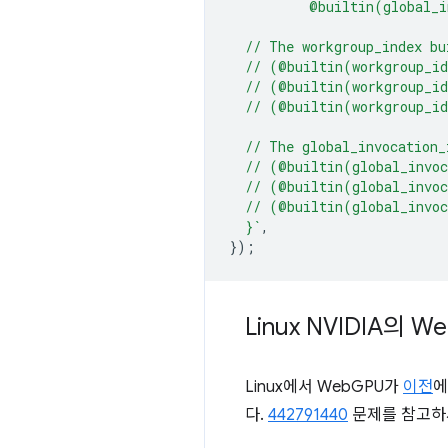
          @builtin(global_i
  // The workgroup_index bu
  // (@builtin(workgroup_i
  // (@builtin(workgroup_i
  // (@builtin(workgroup_i
  // The global_invocation_
  // (@builtin(global_invo
  // (@builtin(global_invo
  // (@builtin(global_invo
  }`
,
});
Linux NVIDIA의 W
Linux에서 WebGPU가
이전
에
다.
442791440
문제를 참고하