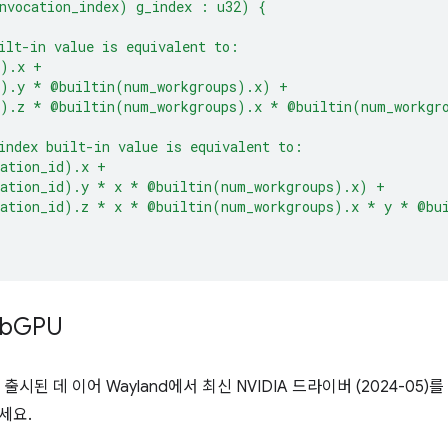
nvocation_index) g_index : u32) {
ilt-in value is equivalent to:
d).x +
d).y * @builtin(num_workgroups).x) +
d).z * @builtin(num_workgroups).x * @builtin(num_workgr
index built-in value is equivalent to:
cation_id).x +
cation_id).y * x * @builtin(num_workgroups).x) +
cation_id).z * x * @builtin(num_workgroups).x * y * @bu
eb
GPU
 출시된 데 이어 Wayland에서 최신 NVIDIA 드라이버 (2024-0
세요.