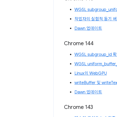
WGSL subgroup_uni
작업자의 실험적 동기 버
Dawn 업데이트
Chrome 144
WGSL subgroup_id
WGSL uniform_buffe
Linux의 WebGPU
writeBuffer 및 write
Dawn 업데이트
Chrome 143